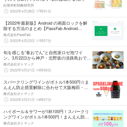
紀尾井町戦略研究所
2022年4月28日 17時31分
【2022年最新版】Android の画面ロックを解
除する方法のまとめ【PassFab Android
unlocker 2.1.1】
株式会社PassFab
2022年4月23日 11時57分
旬を感じる”春おでん”と自然派ロゼ泡ワイ
ン。3月22日から神戸・北野坂の淡路島おでん
専門店「島おでん MIKE／ミケ」で。
株式会社ポトマック
2022年3月21日 14時50分
スパークリングワインがボトル1本500円☆ま
んえん防止措置解除に合わせて大阪梅田・中
崎町「バルバラ マーケット プレイス 中崎本
株式会社ポトマック
店」で3月22日〜29日実施。
2022年3月21日 14時07分
ハイボール＆サワーが1杯100円！スパークリ
ングワインがボトル1本500円！まんえん防止
措置解除に合わせて、グランフロント大阪の2
株式会社ポトマック