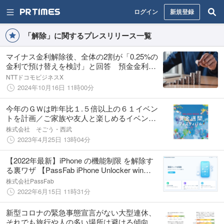
ログイン
新規登録
「解除」に関するプレスリリース一覧
マイナス金利解除後、全体の2割が「0.25%の
金利で預け替えを検討」と回答 預金金利上
昇により預金移動が活発化する可能性が明ら
NTTドコモビジネスX
かに
2024年10月16日 11時00分
今年のＧＷは昨年比１.５倍以上の６１イベン
トを計画／ご家族や友人と楽しめるイベント
を開催
株式会社 そごう・西武
2023年4月25日 13時04分
【2022年最新】iPhone の機能制限 を解除す
る裏ワザ 【PassFab iPhone Unlocker win
3.0.21 】
株式会社PassFab
2022年6月15日 11時31分
新型コロナの緊急事態宣言がない大型連休、
それでも旅行や人の多い場所は避ける傾向