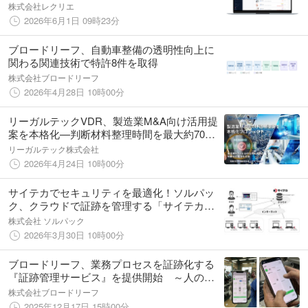
LENS」を発表
株式会社レクリエ
2026年6月1日 09時23分
ブロードリーフ、自動車整備の透明性向上に
関わる関連技術で特許8件を取得
株式会社ブロードリーフ
2026年4月28日 10時00分
リーガルテックVDR、製造業M&A向け活用提
案を本格化—判断材料整理時間を最大約70%
短縮
リーガルテック株式会社
2026年4月24日 10時00分
サイテカでセキュリティを最適化！ソルパッ
ク、クラウドで証跡を管理する「サイテカク
ラウド by SOLPAC」を提供開始
株式会社 ソルパック
2026年3月30日 10時00分
ブロードリーフ、業務プロセスを証跡化する
『証跡管理サービス』を提供開始 ～人の手
を最小限にすることで実現した高い透明性と
株式会社ブロードリーフ
利便性 ～
2025年12月17日 15時00分