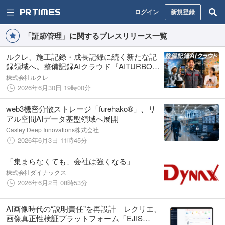
ログイン
新規登録
「証跡管理」に関するプレスリリース一覧
ルクレ、施工記録・成長記録に続く新たな記
録領域へ。整備記録AIクラウド『AITURBO』
登場
株式会社ルクレ
2026年6月30日 19時00分
web3機密分散ストレージ「furehako®」、リ
アル空間AIデータ基盤領域へ展開
Casley Deep Innovations株式会社
2026年6月3日 11時45分
「集まらなくても、会社は強くなる」
株式会社ダイナックス
2026年6月2日 08時53分
AI画像時代の“説明責任”を再設計 レクリエ、
画像真正性検証プラットフォーム「EJIS