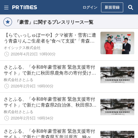
ログイン
新規登録
「豪雪」に関するプレスリリース一覧
【らでぃっしゅぼーや】クマ被害・雪害に遭
う青森りんご生産者を“食べて支援”「青森り
んご生産者支援」報告と継続支援のお知らせ
オイシックス株式会社
2026年4月23日 10時00分
さとふる、「令和8年豪雪被害 緊急支援寄付
サイト」で新たに秋田県鹿角市の寄付受け付
けを開始
株式会社さとふる
2026年2月9日 16時00分
さとふる、「令和8年豪雪被害 緊急支援寄付
サイト」で新たに青森県2自治体、秋田県3自
治体の寄付受け付けを開始
株式会社さとふる
2026年2月5日 16時34分
さとふる、「令和8年豪雪被害 緊急支援寄付
サイト」で新たに青森県五所川原市、鰺ヶ沢