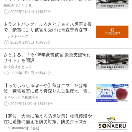
町の寄付受け付けを開始
株式会社さとふる
2026年2月4日 11時32分
トラストバンク、ふるさとチョイス災害支援
で、豪雪により被害を受けた青森県青森市の
ふるさと納税の寄付受け付けを開始
トラストバンク
2026年2月3日 10時30分
さとふる、「令和8年豪雪被害 緊急支援寄付
サイト」を開設
株式会社さとふる
2026年2月2日 15時47分
【らでぃっしゅぼーや】秋はクマ、冬は寒
波・豪雪被害に遭う青森りんご生産地 雪に
りんごを詰めたギフト企画でSNSを通じ産地
オイシックス株式会社
への応援メッセージを募集 (1/30〜)
2026年1月30日 18時01分
【寒波・大雪に備える防災対策】物流停滞や
在宅避難に備える防災対策。防災グッズがお
得に購入できる支援クーポンを発行。
Fun Standard株式会社