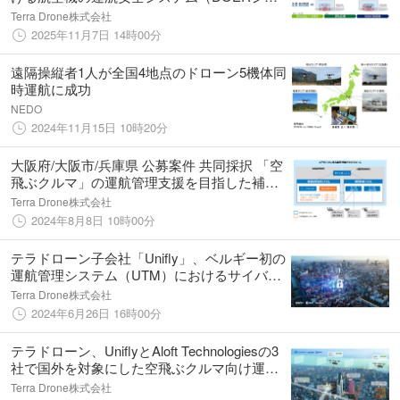
テム）の有効性を実証
Terra Drone株式会社
2025年11月7日 14時00分
遠隔操縦者1人が全国4地点のドローン5機体同
時運航に成功
NEDO
2024年11月15日 10時20分
大阪府/大阪市/兵庫県 公募案件 共同採択 「空
飛ぶクルマ」の運航管理支援を目指した補助
事業に４年連続採択
Terra Drone株式会社
2024年8月8日 10時00分
テラドローン子会社「Unifly」、ベルギー初の
運航管理システム（UTM）におけるサイバー
認証の枠組みを開発し、自社UTMを強化
Terra Drone株式会社
2024年6月26日 16時00分
テラドローン、UniflyとAloft Technologiesの3
社で国外を対象にした空飛ぶクルマ向け運航
管理システムの開発に着手
Terra Drone株式会社