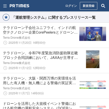
ログイン
新規登録
「運航管理システム」に関するプレスリリース一覧
テラドローン子会社ユニフライ、インドの航
空テクノロジー企業CorePeelersとドローン運
航管理システムの活用・実証に向けたMOUを
Terra Drone株式会社
締結
2025年11月20日 16時00分
テラドローン、令和7年度緊急消防援助隊近畿
ブロック合同訓練において、JAXAが主導する
有人機と無人機の連携に係る実証実験に参加
Terra Drone株式会社
2025年11月12日 12時00分
テラドローン、大阪・関西万博の実環境を活
用した有人機・無人機による警備の実証実験
に参加
Terra Drone株式会社
2025年11月7日 14時00分
ドローンを活用した大規模イベント警備にお
ける航空機の運航安全システム（DOERシス