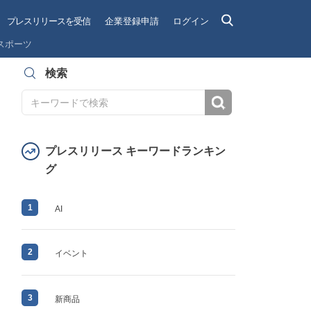
プレスリリースを受信
企業登録申請
ログイン
スポーツ
検索
検索
プレスリリース キーワードランキン
グ
1
AI
2
イベント
3
新商品