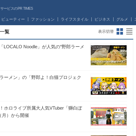
ビスのPR TIMES
ビューティー
ファッション
ライフスタイル
ビジネス
グルメ
一覧
表示切替
CALO Noodle」が人気の“野郎ラーメ
「野郎ラーメン」の「野郎よ！白猫プロジェク
店！ホロライブ所属大人気VTuber「獅白ぼ
（月）から開催