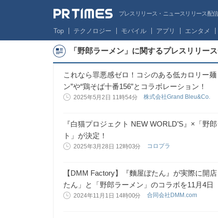
プレスリリース・ニュースリリース配信サー
Top
テクノロジー
モバイル
アプリ
エンタメ
「野郎ラーメン」に関するプレスリリース
これなら罪悪感ゼロ！コシのある低カロリー麺「LO
ン”や“鶏そば十番156”とコラボレーション！
株式会社Grand Bleu&Co.
2025年5月2日 11時54分
『白猫プロジェクト NEW WORLD’S』×
ト」が決定！
コロプラ
2025年3月28日 12時03分
【DMM Factory】『麵屋ぼたん』が実際に開
たん」と「野郎ラーメン」のコラボを11月4日
合同会社DMM.com
2024年11月1日 14時00分