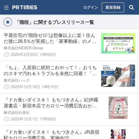
ログイン
新規登録
「階段」に関するプレスリリース一覧
平屋住宅の“階段ゼロ”は想像以上に楽！住ん
だ後に26.5％が実感した「家事動線」のメリ
ット
株式会社NEXER Group
2026年2月20日 10時00分
「ちょ、入居前に絶対これやって！」おうち
のスキマ汚れ＆トラブルを未然に回避！「家
事ラク万能テープ」3種が1月新発売
株式会社ハック
2025年12月18日 14時10分
『ドカ食いダイスキ！ もちづきさん』紀伊國
屋書店・新宿本店でカロリー消費広告おかわ
り!!!!
株式会社白泉社
2025年12月1日 17時00分
『ドカ食いダイスキ！ もちづきさん』JR原宿
駅カロリー消費広告、実施中!!!!