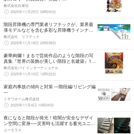
株式会社白泉社
2025年11月25日 09時00分
階段昇降機の専門業者リフテックが、業界最
薄モデルなどを含む多彩な昇降機ラインナッ
プで、高齢者・介護現場・公共施設のバリア
株式会社 リフテック
フリー化に貢献
2025年11月18日 20時39分
豪華絢爛！まるで芸術作品のような階段の写
真集『世界の装飾が美しい階段と名建築』11
月21日発売
株式会社パイ インターナショナル
2025年11月10日 12時22分
家庭内事故の傾向と対策 ―階段編/リビング編
―
ミサワホーム株式会社
2025年11月4日 10時00分
夜になると階段が発光！暗闇が安全なデザイ
ン空間に変身──災害時も活躍する蓄光ユニッ
トが提供開始
ユーモラス