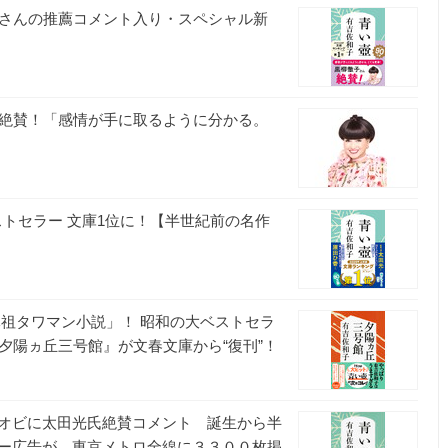
子さんの推薦コメント入り・スペシャル新
を絶賛！「感情が手に取るように分かる。
ストセラー 文庫1位に！【半世紀前の名作
元祖タワマン小説」！ 昭和の大ベストセラ
夕陽ヵ丘三号館』が文春文庫から“復刊”！
オビに太田光氏絶賛コメント 誕生から半
ー広告が、東京メトロ全線に３３００枚掲