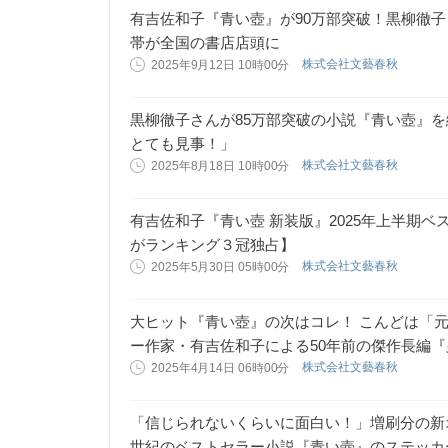
有吉佐和子『青い壺』が90万部突破！黒柳徹
帯が全国の書店店頭に
株式会社文藝春秋
2025年9月12日 10時00分
黒柳徹子さんが85万部突破の小説『青い壺』
とても見事！」
株式会社文藝春秋
2025年8月18日 10時00分
有吉佐和子『青い壺 新装版』2025年上半期ベ
がランキング３冠独占】
株式会社文藝春秋
2025年5月30日 05時00分
大ヒット『青い壺』の次はコレ！ こんどは「
ー作家・有吉佐和子による50年前の傑作長編『
株式会社文藝春秋
2025年4月14日 06時00分
「信じられないくらいに面白い！」増刷分の新
世紀のベストセラー小説『青い壺』のステッカ