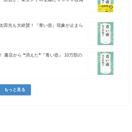
太田光も大絶賛！『青い壺』現象が止まら
！ 書店から ❝消えた❞『青い壺』 10万部の
もっと見る