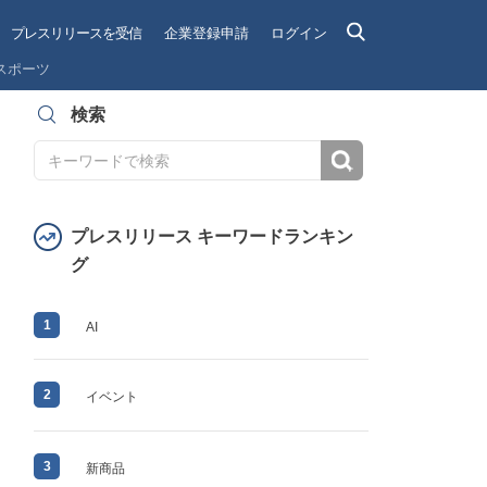
プレスリリースを受信
企業登録申請
ログイン
スポーツ
検索
検索
プレスリリース キーワードランキン
グ
1
AI
2
イベント
3
新商品