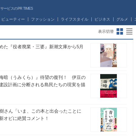
ビスのPR TIMES
ビューティー
ファッション
ライフスタイル
ビジネス
グルメ
表示切替
めた『役者廃業・三婆』新潮文庫から5月
海暗（うみくら）』待望の復刊！ 伊豆の
場建設計画に分断される島民たちの現実を描
英樹さん「いま、この本と出会ったことに
新オビに絶賛コメント！