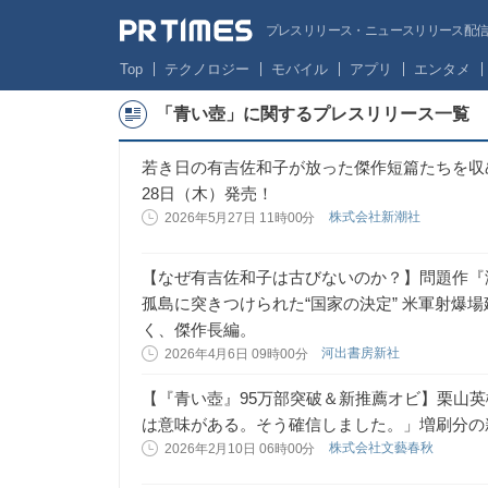
プレスリリース・ニュースリリース配信サー
Top
テクノロジー
モバイル
アプリ
エンタメ
「青い壺」に関するプレスリリース一覧
若き日の有吉佐和子が放った傑作短篇たちを収
28日（木）発売！
株式会社新潮社
2026年5月27日 11時00分
【なぜ有吉佐和子は古びないのか？】問題作『
孤島に突きつけられた“国家の決定” 米軍射爆
く、傑作長編。
河出書房新社
2026年4月6日 09時00分
【『青い壺』95万部突破＆新推薦オビ】栗山
は意味がある。そう確信しました。」増刷分の
株式会社文藝春秋
2026年2月10日 06時00分