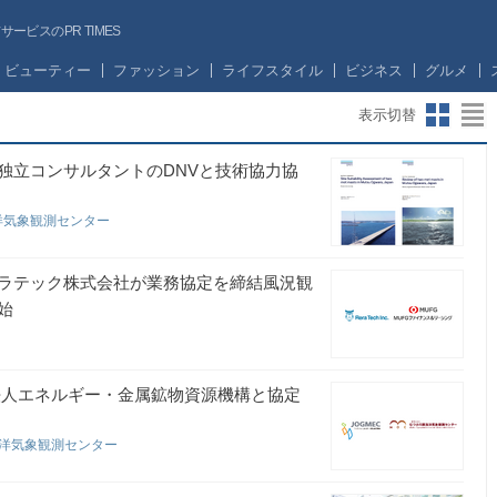
ビスのPR TIMES
ビューティー
ファッション
ライフスタイル
ビジネス
グルメ
表示切替
独立コンサルタントのDNVと技術協力協
洋気象観測センター
レラテック株式会社が業務協定を締結風況観
始
法人エネルギー・金属鉱物資源機構と協定
海洋気象観測センター