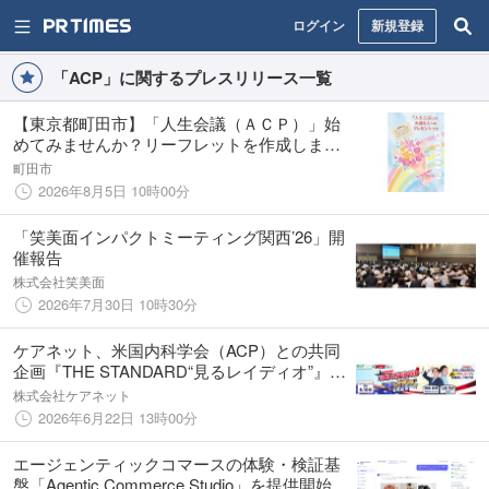
ログイン
新規登録
「ACP」に関するプレスリリース一覧
【東京都町田市】「人生会議（ＡＣＰ）」始
めてみませんか？リーフレットを作成しまし
た
町田市
2026年8月5日 10時00分
「笑美面インパクトミーティング関西’26」開
催報告
株式会社笑美面
2026年7月30日 10時30分
ケアネット、米国内科学会（ACP）との共同
企画『THE STANDARD“見るレイディオ”』を
始動
株式会社ケアネット
2026年6月22日 13時00分
エージェンティックコマースの体験・検証基
盤「Agentic Commerce Studio」を提供開始