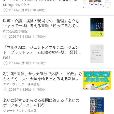
Stellagent株式会社
2026年5月12日 10時00分
医療・介護・福祉の現場での「倫理」を立ち
止まって一緒に考える書籍『迷って選んでた
めらって ケアするあなたの倫理学』4/6発売
株式会社医学書院
2026年4月13日 11時00分
『マルチAIエージェント／マルチエージェン
ト・プラットフォーム白書2026年版』 発刊の
お知らせ
INGS
2026年3月23日 11時10分
2月13日開催、サウナ気分で温活→「ビ飯」で
ととのう 人生会議をゆるっと考える新体験
イベント
エア・ウォーター株式会社
2026年1月26日 11時00分
老いに関するあらゆる疑問に答える「老いの
ポータルブック」を刊行
ジャーナリストの魂出版