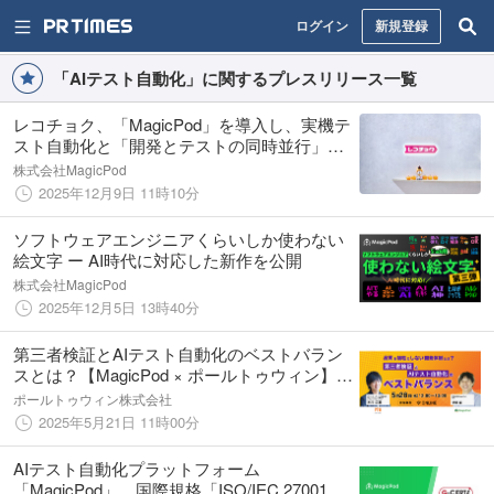
ログイン
新規登録
「AIテスト自動化」に関するプレスリリース一覧
レコチョク、「MagicPod」を導入し、実機テ
スト自動化と「開発とテストの同時並行」を
実現 テスト通過率は約90%を維持
株式会社MagicPod
2025年12月9日 11時10分
ソフトウェアエンジニアくらいしか使わない
絵文字 ー AI時代に対応した新作を公開
株式会社MagicPod
2025年12月5日 13時40分
第三者検証とAIテスト自動化のベストバラン
スとは？【MagicPod × ポールトゥウィン】特
別ウェビナー開催
ポールトゥウィン株式会社
2025年5月21日 11時00分
AIテスト自動化プラットフォーム
「MagicPod」、国際規格「ISO/IEC 27001」