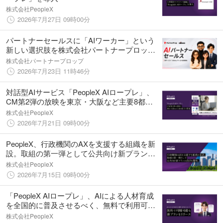
株式会社PeopleX
2026年7月27日 09時00分
パートナーセールスに「AIワーカー」という
新しい選択肢を株式会社パートナープロッ
プ、AIパートナーセールス「aiboo（アイボ
株式会社パートナープロップ
ー）」の提供を開始
2026年7月23日 11時46分
対話型AIサービス「PeopleX AIロープレ」、
CM第2弾の放映を東京・大阪など主要8都市
で開始
株式会社PeopleX
2026年7月21日 09時00分
PeopleX、行政機関のAXを支援する組織を新
設。取組の第一弾として公共向け新プランの
提供を開始
株式会社PeopleX
2026年7月15日 09時00分
「PeopleX AIロープレ」、AIによる人材育成
を全国的に普及させるべく、無料で利用可能
な新プランをリリース
株式会社PeopleX