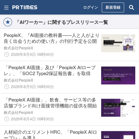
ログイン
新規登録
「AIワーカー」に関するプレスリリース一覧
PeopleX、『AI面接の教科書——人と人がより
良く出会うための使い方』の刊行予定を公開
株式会社PeopleX
2026年8月6日 09時00分
「PeopleX AI面接」及び「PeopleX AIロープ
レ」、「SOC2 Type2保証報告書」を取得
株式会社PeopleX
2026年8月5日 09時00分
「PeopleX AI面接」、飲食、サービス等の多
店舗ブランド向け面接管理機能の提供を開始
株式会社PeopleX
2026年8月4日 09時00分
人材紹介のエリメントHRC、「PeopleX AIロ
ープレ」を導入