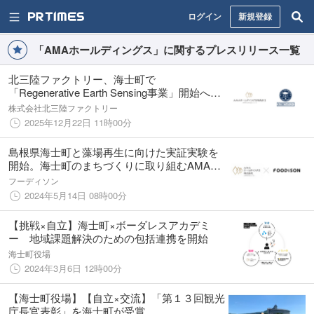
ログイン
新規登録
「AMAホールディングス」に関するプレスリリース一覧
北三陸ファクトリー、海士町で
「Regenerative Earth Sensing事業」開始へ。
AMAホールディングス株式会社と包括連携協
株式会社北三陸ファクトリー
定を締結
2025年12月22日 11時00分
島根県海士町と藻場再生に向けた実証実験を
開始。海士町のまちづくりに取り組むAMAホ
ールディングスと業務提携し、水産資源の増
フーディソン
大へ
2024年5月14日 08時00分
【挑戦×自立】海士町×ボーダレスアカデミ
ー 地域課題解決のための包括連携を開始
海士町役場
2024年3月6日 12時00分
【海士町役場】【自立×交流】「第１３回観光
庁長官表彰」を海士町が受賞