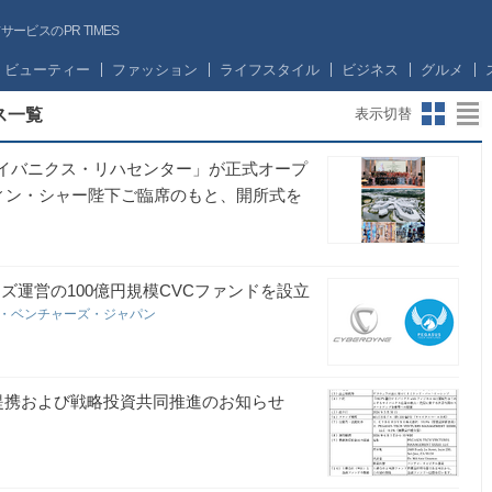
ビスのPR TIMES
ビューティー
ファッション
ライフスタイル
ビジネス
グルメ
ス一覧
表示切替
サイバニクス・リハセンター」が正式オープ
ディン・シャー陛下ご臨席のもと、開所式を
ーズ運営の100億円規模CVCファンドを設立
・ベンチャーズ・ジャパン
の戦略的業務提携および戦略投資共同推進のお知らせ