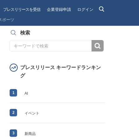
プレスリリースを受信
企業登録申請
ログイン
スポーツ
検索
検索
プレスリリース キーワードランキン
グ
1
AI
2
イベント
3
新商品