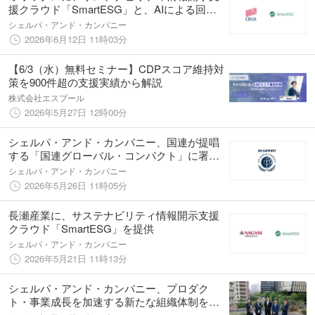
援クラウド「SmartESG」と、AIによる回答
案生成サービス「Answer Ease」を提供
シェルパ・アンド・カンパニー
2026年6月12日 11時03分
【6/3（水）無料セミナー】CDPスコア維持対
策を900件超の支援実績から解説
株式会社エスプール
2026年5月27日 12時00分
シェルパ・アンド・カンパニー、国連が提唱
する「国連グローバル・コンパクト」に署名
し、参加企業として登録
シェルパ・アンド・カンパニー
2026年5月26日 11時05分
長瀬産業に、サステナビリティ情報開示支援
クラウド「SmartESG」を提供
シェルパ・アンド・カンパニー
2026年5月21日 11時13分
シェルパ・アンド・カンパニー、プロダク
ト・事業成長を加速する新たな組織体制を構
築