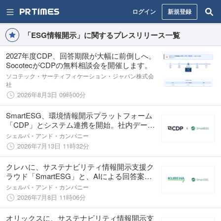
ログイン
新規登録
「ESG情報開示」に関するプレスリリース一覧
2027年度CDP、回答期限が大幅に前倒しへ。
SocotecがCDPの無料相談会を開催します。
ソコテック・サーティフィケーション・ジャパン株式会
社
2026年8月3日 09時00分
SmartESG、環境情報開示プラットフォーム
「CDP」とシステム連携を開始。社内データ
収集から回答提出まで一気通貫した対応が可
シェルパ・アンド・カンパニー
能に
2026年7月13日 11時32分
クレハに、サステナビリティ情報開示支援ク
ラウド「SmartESG」と、AIによる回答案生
成サービス「Answer Ease」を提供
シェルパ・アンド・カンパニー
2026年7月8日 11時06分
オリックスに、サステナビリティ情報開示支