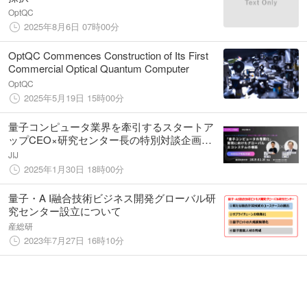
OptQC
2025年8月6日 07時00分
OptQC Commences Construction of Its First
Commercial Optical Quantum Computer
OptQC
2025年5月19日 15時00分
量子コンピュータ業界を牽引するスタートア
ップCEO×研究センター長の特別対談企画！
(東京科学大学キャンパス・イノベーションセ
JIJ
ンターINDEST主催) | 2月20日（木）開催
2025年1月30日 18時00分
量子・A I融合技術ビジネス開発グローバル研
究センター設立について
産総研
2023年7月27日 16時10分