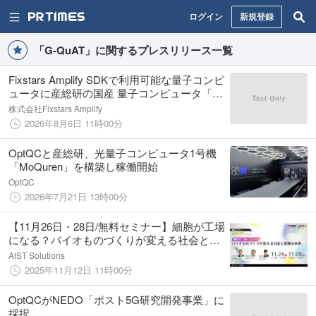
ログイン
新規登録
「G-QuAT」に関するプレスリリース一覧
Fixstars Amplify SDKで利用可能な量子コンピ
ュータに産総研の国産 量子コンピュータ「シ
ステムF」を追加
株式会社Fixstars Amplify
2026年8月6日 11時00分
OptQCと産総研、光量子コンピュータ1号機
「MoQuren」を構築し稼働開始
OptQC
2026年7月21日 13時00分
【11月26日・28日/無料セミナー】細胞が工場
になる？バイオものづくりが変える社会と産
業の未来
AIST Solutions
2025年11月12日 11時00分
OptQCがNEDO「ポスト5G研究開発事業」に
採択