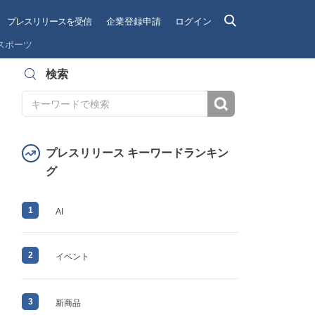
プレスリリースを受信
企業登録申請
ログイン
スポーツ
検索
検索
プレスリリース キーワードランキン
グ
1
AI
2
イベント
3
新商品