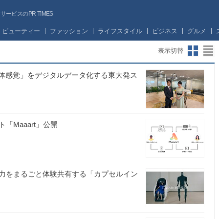
ビスのPR TIMES
ビューティー
ファッション
ライフスタイル
ビジネス
グルメ
表示切替
身体感覚」をデジタルデータ化する東大発ス
Maaart」公開
力をまるごと体験共有する「カプセルイン