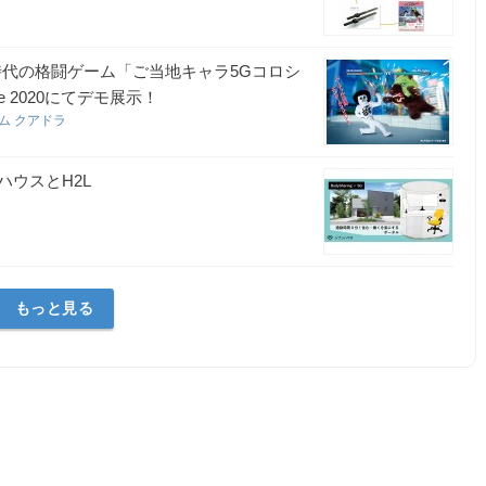
時代の格闘ゲーム「ご当地キャラ5Gコロシ
e 2020にてデモ展示！
ム クアドラ
ウスとH2L
もっと見る