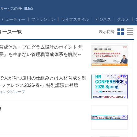
ビスのPR TIMES
ビューティー
ファッション
ライフスタイル
ビジネス
グルメ
リース一覧
表示切替
育成体系・プログラム設計のポイント 無
長」を生まない管理職育成体系を解説～
で人が育つ運用の仕組みとは人材育成を制
ァレンス2026-春-」特別講演に登壇
ティンググループ
！