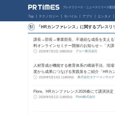
プレスリリース・ニュースリリース配信サー
Top
テクノロジー
モバイル
アプリ
エンタメ
「HRカンファレンス」に関するプレスリ
課長→部長→事業部長、不連続な成長を支える
料オンラインセミナー開催のお知らせ～「大課
アルー株式会社
2026年7月2日 16時30分
人材育成が機能する教育体系の構築手法、現場
度から成果につなげる実践策をご紹介「HRカンフ
株式会社タナベコンサル
2026年5月13日 11時00分
Flora、HRカンファレンス2026春にて講演決定
Flora株式会社
2026年5月1日 11時00分