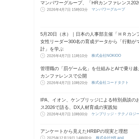
マンパワーグループ、「HRカンファレンス2026
マンパワーグループ
2026年4月7日 15時03分
5月20日（水）｜日本の人事部主催「ＨＲカンファ
女性リーダー300名の育成データから「行動
計」を学ぶ
株式会社NOKIOO
2026年4月7日 11時10分
管理職の「罰ゲーム化」を仕組みとAIで乗り越
カンファレンスで公開
株式会社コードタクト
2026年4月7日 10時20分
IPA、イオン、ケンブリッジによる特別鼎
ス2026で語る、DX人材育成の実践知
ケンブリッジ・テクノロジ
2026年4月7日 10時00分
アンケートから見えたHRBPの現実と理想
株式会社HR and
2025年12月19日 14時00分