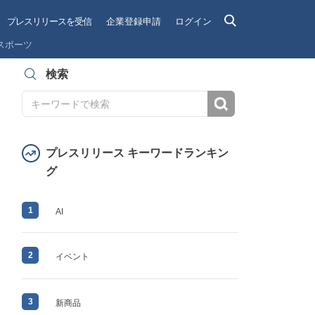
プレスリリースを受信
企業登録申請
ログイン
スポーツ
検索
検索
プレスリリース キーワードランキン
グ
1
AI
2
イベント
3
新商品