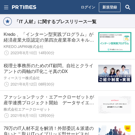
ログイン
新規登録
「IT 人材」に関するプレスリリース一覧
Kredo 、「インターン型実践プログラム」が
経済産業大臣認定の​​第四次産業革命スキル習
得講座に認定
KREDO JAPAN株式会社
2023年8月10日 14時00分
税理士事務所のためのIT顧問。自社とクライ
アントの両軸のIT化こそ真のDX
ティースリー株式会社
2021年8月12日 08時30分
ファッションテック・エアークローゼットが
産学連携プロジェクト開始 データサイエン
ス人材の育成を通して、ファッション業界の
株式会社エアークローゼット
変革を推進
2021年6月10日 12時00分
79万のIT人材不足を解消！外部委託＆派遣の
良いとこ取りITハイブリッド型サービスが７