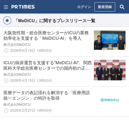
ログイン
新規登録
「MeDiCU」に関するプレスリリース一覧
大阪急性期・総合医療センターがICUの業務
効率化を支援する「MeDiCU-AI」を導入
株式会社MeDiCU
2026年6月19日 14時00分
ICUの病床運営を支援する”MeDiCU-AI”、関西
医科大学総合医療センターでの国内初の正式
導入が決定
株式会社MeDiCU
2026年4月15日 13時00分
医療データの表記揺れを解消する「医療用語
統一エンジン」の特許を取得
株式会社MeDiCU
2026年2月27日 14時00分