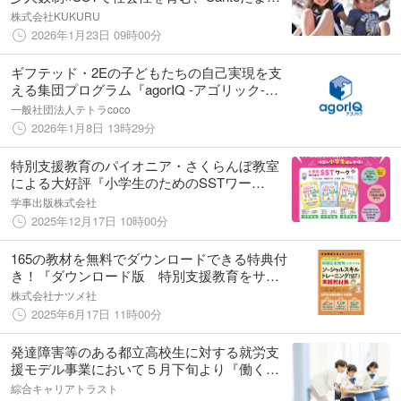
ラーザ（放課後等デイサービス）が2026年３
株式会社KUKURU
月開所！
2026年1月23日 09時00分
ギフテッド・2Eの子どもたちの自己実現を支
える集団プログラム『agorIQ -アゴリック-』
2026年4月より始動！
一般社団法人テトラcoco
2026年1月8日 13時29分
特別支援教育のパイオニア・さくらんぼ教室
による大好評『小学生のためのSSTワー
ク』、全編刊行！
学事出版株式会社
2025年12月17日 10時00分
165の教材を無料でダウンロードできる特典付
き！『ダウンロード版 特別支援教育をサポ
ートする ソーシャルスキルトレーニング
株式会社ナツメ社
（SST）実践教材集』が6月18日に発売！
2025年6月17日 11時00分
発達障害等のある都立高校生に対する就労支
援モデル事業において５月下旬より『働くチ
ャレンジプログラム』を実施
綜合キャリアトラスト