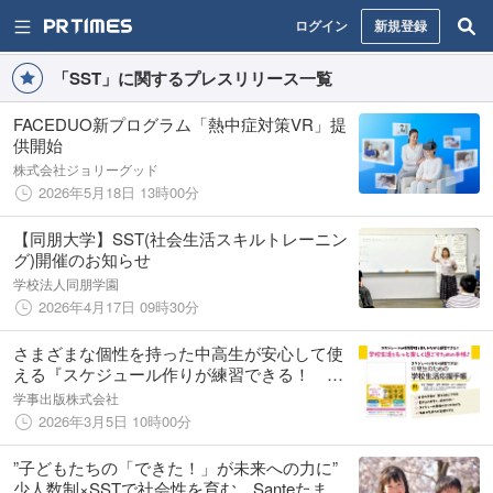
ログイン
新規登録
「SST」に関するプレスリリース一覧
FACEDUO新プログラム「熱中症対策VR」提
供開始
株式会社ジョリーグッド
2026年5月18日 13時00分
【同朋大学】SST(社会生活スキルトレーニン
グ)開催のお知らせ
学校法人同朋学園
2026年4月17日 09時30分
さまざまな個性を持った中高生が安心して使
える『スケジュール作りが練習できる！ 中
高生のための学校生活応援手帳』を刊行！
学事出版株式会社
2026年3月5日 10時00分
”子どもたちの「できた！」が未来への力に”
少人数制×SSTで社会性を育む、Santeたまプ