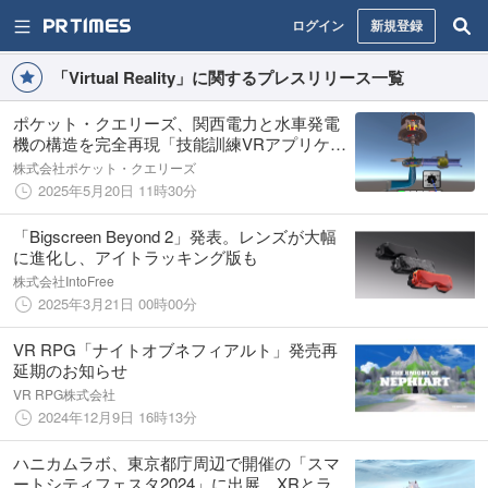
ログイン
新規登録
「Virtual Reality」に関するプレスリリース一覧
ポケット・クエリーズ、関西電力と水車発電
機の構造を完全再現「技能訓練VRアプリケー
ション」を開発
株式会社ポケット・クエリーズ
2025年5月20日 11時30分
「Bigscreen Beyond 2」発表。レンズが大幅
に進化し、アイトラッキング版も
株式会社IntoFree
2025年3月21日 00時00分
VR RPG「ナイトオブネフィアルト」発売再
延期のお知らせ
VR RPG株式会社
2024年12月9日 16時13分
ハニカムラボ、東京都庁周辺で開催の「スマ
ートシティフェスタ2024」に出展、XRとライ