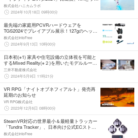
ドを組み合わせたXRインタラクティブコンテ
株式会社ハニカムラボ
ンツを体験展示
2024年10月18日 09時00分
最先端の家庭用PCVRハードウェアを
TGS2024でプレイアブル展示！127gのヘッド
セット、55gのフルトラ用トラッカー、12時
株式会社IntoFree
間稼働のモーキャプグローブ。VRChat公式グ
2024年9月13日 10時00分
ッズも参考展示
日本初(※1) 家具や住宅設備の立体視を可能と
するMixed Reality(※２)を用いたモデルルーム
案内 開始
三井不動産株式会社
2024年5月9日 11時21分
VR RPG「ナイトオブネフィアルト」発売再
延期のお知らせ
VR RPG株式会社
2023年12月6日 08時00分
SteamVR対応の世界最小＆最軽量トラッカー
「Tundra Tracker」、日本向け公式ECストア
がオープン
株式会社IntoFree