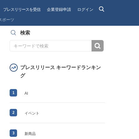
プレスリリースを受信
企業登録申請
ログイン
スポーツ
検索
検索
プレスリリース キーワードランキン
グ
1
AI
2
イベント
3
新商品