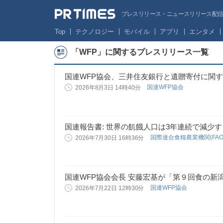
プレスリリース・ニュースリリース配信サー
Top
テクノロジー
モバイル
アプリ
エンタメ
「WFP」に関するプレスリリース一覧
国連WFP協会、三井住友銀行と遺贈寄付に関
国連WFP協会
2026年8月3日 14時40分
国連報告書: 世界の飢餓人口は3年連続で減少
国際連合食糧農業機関(FA
2026年7月30日 16時36分
国連WFP協会会長 安藤宏基が「第９回食の新
国連WFP協会
2026年7月22日 12時30分