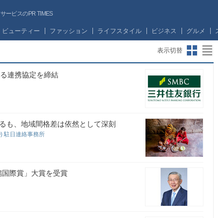
ビスのPR TIMES
ビューティー
ファッション
ライフスタイル
ビジネス
グルメ
表示切替
する連携協定を締結
するも、地域間格差は依然として深刻
O) 駐日連絡事務所
潟国際賞」大賞を受賞