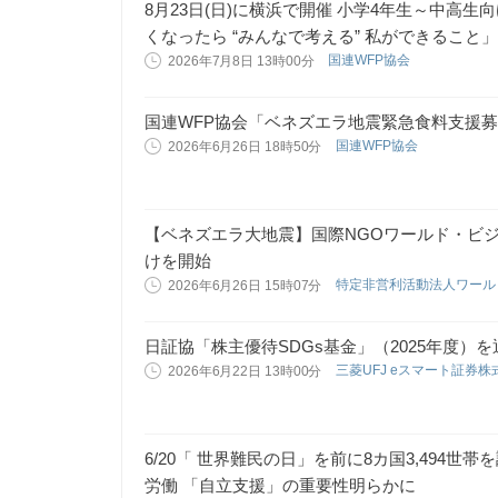
8月23日(日)に横浜で開催 小学4年生～中高
くなったら “みんなで考える” 私ができること」
国連WFP協会
2026年7月8日 13時00分
国連WFP協会「ベネズエラ地震緊急食料支援
国連WFP協会
2026年6月26日 18時50分
【ベネズエラ大地震】国際NGOワールド・ビ
けを開始
特定非営利活動法人ワール
2026年6月26日 15時07分
日証協「株主優待SDGs基金」（2025年度）
三菱UFJ eスマート証券
2026年6月22日 13時00分
6/20「 世界難民の日」を前に8カ国3,494世
労働 「自立支援」の重要性明らかに