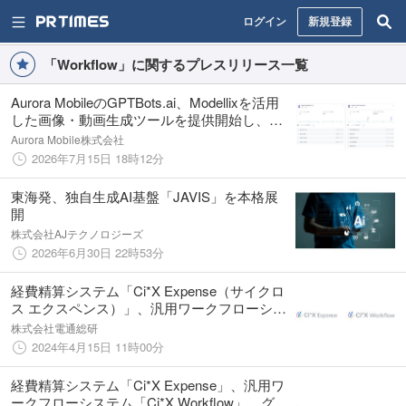
ログイン
新規登録
「Workflow」に関するプレスリリース一覧
Aurora MobileのGPTBots.ai、Modellixを活用
した画像・動画生成ツールを提供開始し、企
業向けマルチモーダルAI機能を強化
Aurora Mobile株式会社
2026年7月15日 18時12分
東海発、独自生成AI基盤「JAVIS」を本格展
開
株式会社AJテクノロジーズ
2026年6月30日 22時53分
経費精算システム「Ci*X Expense（サイクロ
ス エクスペンス）」、汎用ワークフローシス
テム「Ci*X Workflow（サイクロス ワークフ
株式会社電通総研
ロー）」の最新版を提供開始
2024年4月15日 11時00分
経費精算システム「Ci*X Expense」、汎用ワ
ークフローシステム「Ci*X Workflow」、グル