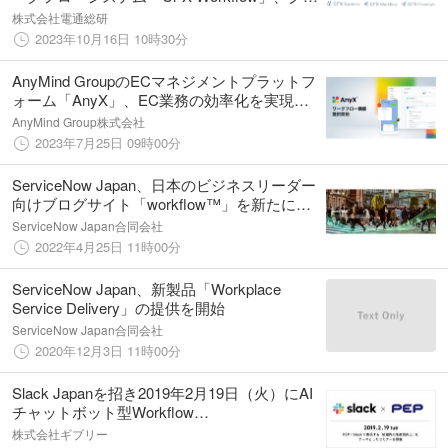
ープ統合会計システム「Ci*X Financials」の
株式会社電通総研
最新版を提供開始
2023年10月16日 10時30分
AnyMind GroupのECマネジメントプラットフ
ォーム「AnyX」、EC業務の効率化を実現す
る新機能「ワークフロー」を提供開始
AnyMind Group株式会社
2023年7月25日 09時00分
ServiceNow Japan、日本のビジネスリーダー
向けブログサイト「workflow™」を新たに開
設
ServiceNow Japan合同会社
2022年4月25日 11時00分
ServiceNow Japan、新製品「Workplace
Service Delivery」の提供を開始
ServiceNow Japan合同会社
2020年12月3日 11時00分
Slack Japanを招き2019年2月19日（火）にAI
チャットボット型Workflow
Automation「PEP」×Slackで実現する「組織
株式会社ギブリー