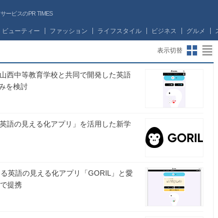
ビスのPR TIMES
ビューティー
ファッション
ライフスタイル
ビジネス
グルメ
表示切替
松山西中等教育学校と共同で開発した英語
みを検討
「英語の見える化アプリ」を活用した新学
が開発する英語の見える化アプリ「GORIL」と愛
発で提携