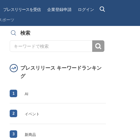
プレスリリースを受信
企業登録申請
ログイン
スポーツ
検索
検索
プレスリリース キーワードランキン
グ
1
AI
2
イベント
3
新商品