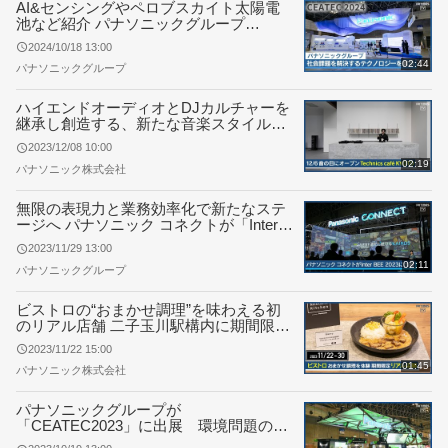
AI&センシングやペロブスカイト太陽電
池など紹介 パナソニックグループ
「CEATEC 2024」に出展
2024/10/18 13:00
02:44
パナソニックグループ
ハイエンドオーディオとDJカルチャーを
継承し創造する、新たな音楽スタイルを
楽しめる場「Technics café KYOTO」オ
2023/12/08 10:00
ープン
02:19
パナソニック株式会社
無限の表現力と業務効率化で新たなステ
ージへ パナソニック コネクトが「Inter
BEE 2023」に出展
2023/11/29 13:00
02:11
パナソニックグループ
ビストロの“おまかせ調理”を味わえる初
のリアル店舗 二子玉川駅構内に期間限定
オープン
2023/11/22 15:00
01:45
パナソニック株式会社
パナソニックグループが
「CEATEC2023」に出展 環境問題の解
決に向けた先進の技術・取組みを発信