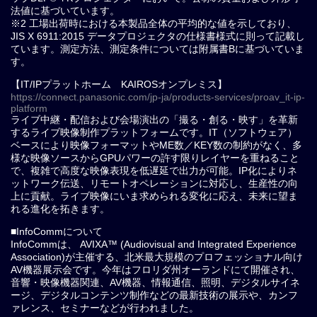
法値に基づいています。
※2 工場出荷時における本製品全体の平均的な値を示しており、
JIS X 6911:2015 データプロジェクタの仕様書様式に則って記載し
ています。測定方法、測定条件については附属書Bに基づいていま
す。
【IT/IPプラットホーム KAIROSオンプレミス】
https://connect.panasonic.com/jp-ja/products-services/proav_it-ip-
platform
ライブ中継・配信および会場演出の「撮る・創る・映す」を革新
するライブ映像制作プラットフォームです。IT（ソフトウェア）
ベースにより映像フォーマットやME数／KEY数の制約がなく、多
様な映像ソースからGPUパワーの許す限りレイヤーを重ねること
で、複雑で高度な映像表現を低遅延で出力が可能。IP化によりネ
ットワーク伝送、リモートオペレーションに対応し、⽣産性の向
上に貢献。ライブ映像にいま求められる変化に応え、未来に望ま
れる進化を拓きます。
■InfoCommについて
InfoCommは、 AVIXA™ (Audiovisual and Integrated Experience
Association)が主催する、北米最大規模のプロフェッショナル向け
AV機器展示会です。今年はフロリダ州オーランドにて開催され、
音響・映像機器関連、AV機器、情報通信、照明、デジタルサイネ
ージ、デジタルコンテンツ制作などの最新技術の展示や、カンフ
ァレンス、セミナーなどが行われました。