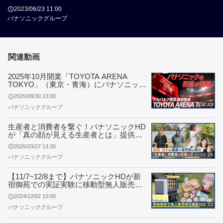
2023/06/23 11:00
パナソニックグループ
関連動画
2025年10月開業「TOYOTA ARENA
TOKYO」（東京・青海）にパナソニック
の最新技術が集結 ― 照明・映像・音響で
2025/09/30 13:00
次世代アリーナ体験を提供
02:19
パナソニックグループ
生産者と消費者を繋ぐ！パナソニックHD
が「真の顔が見える生産者とは」提供開
始
2025/03/27 13:30
02:21
パナソニックグループ
【11/7~12/8まで】パナソニックHDが新
宿御苑での実証実験に移動型無人販売サ
ービス「PIMTO」を提供
2024/12/02 10:00
02:12
パナソニックグループ