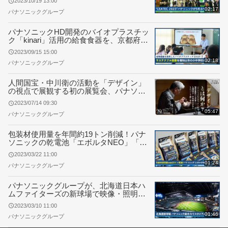
2023/10/19 13:00
02:17
パナソニックグループ
パナソニックHD開発のバイオプラスチッ
ク「kinari」活用の給食食器を、京都府福
知山市の小中学校に初導入
2023/09/15 15:00
02:18
パナソニックグループ
人間国宝・中川衛の活動を「デザイン」
の視点で展観する初の展覧会、パナソニ
ック汐留美術館にて開催
2023/07/14 09:30
05:47
パナソニックグループ
包装材使用量を年間約19トン削減！パナ
ソニックの乾電池「エボルタNEO」「エ
ボルタ」エシカルパッケージのラインア
2023/03/22 11:00
ップを拡充
01:24
パナソニックグループ
パナソニックグループが、北海道日本ハ
ムファイターズの新球場で映像・照明・
音響の連動による演出など新たな観戦体
2023/03/10 11:00
験を提供
01:46
パナソニックグループ