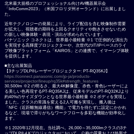
北米最大規模のプロフェッショナル向けAV機器展示会
「InfoComm2023」（米国フロリダ州オーランド）に出展しまし
た。
近年テクノロジーの発展により、ライブ配信を含む映像制作需要
が拡大し、視聴者の期待を上回るクオリティや飽きさせないため
の新しい映像体験・表現・演出が求められています。
パナソニック コネクトは、世界最小最軽量 ※1 で圧倒的な演出力
を実現する高輝度プロジェクターや、次世代のIT/IPベースのライ
ブ映像プラットフォーム「KAIROS」との連携で、イマーシブ体験
を提供します。
■主な出展製品
【3チップDLP®レーザープロジェクター: PT-RQ35KJ】
https://connect.panasonic.com/jp-ja/products-
services/projector/lineup/rq35k#strength_features
30,500lm ※2 の明るさ、最大4K解像度、赤色・青色レーザーによ
る美しい色再現するPT-RQ35KJは、従来モデルのPT-RQ32KJより
約40%のサイズダウンとなる世界最小最軽量 ※2 ボディを実現し
ました。クラスの常識を変える2人可搬を実現し、搬入後は
「NFC（近距離無線通信）機能」で電力を待たずに設定にかかれ
るなど、現場で滞りがちなワークフローを多彩な機能が効率化し
ます。
※1 2020年12月現在。当社調べ。26,000～35,000lmクラスの3チ
ップDLP®４Kプロジェクターにおいて。公称の質量および外形寸