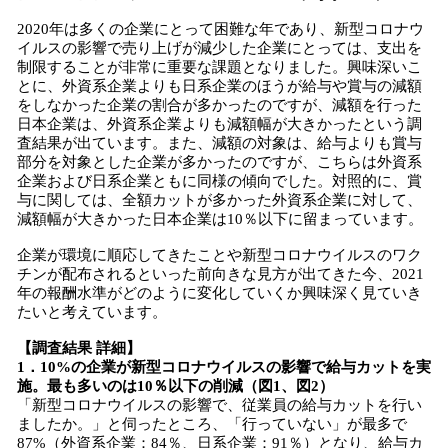
2020年は多くの企業にとって困難な年であり、新型コロナウ
イルスの影響で売り上げが減少した企業にとっては、支出を
制限することが非常に重要な課題となりました。興味深いこ
とに、外資系企業よりも日系企業のほうが給与や賞与の減額
をしなかった企業の割合が多かったのですが、減額を行った
日本企業は、外資系企業よりも減額幅が大きかったという調
査結果が出ています。また、減額の対象は、給与よりも賞与
部分を対象とした企業が多かったのですが、こちらは外資系
企業および日系企業ともに同様の傾向でした。対照的に、賞
与に関しては、全額カットが多かった外資系企業に対して、
減額幅が大きかった日本企業は10％以下に留まっています。
企業が環境に順応してきたことや新型コロナウイルスのワク
チンが配布されるといった前向きな見方が出てきた今、2021
年の報酬水準がどのように変化していくか興味深く見ていき
たいと考えています。
【調査結果 詳細】
1．10%の企業が新型コロナウイルスの影響で給与カットを実
施。最も多いのは10％以下の削減（図1、図2）
「新型コロナウイルスの影響で、従業員の給与カットを行い
ましたか。」と伺ったところ、「行っていない」が最多で
87%（外資系企業：84％、日系企業：91％）となり、給与カ