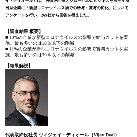
イ・ディオール）は、 外資系企業とグローバルにビジネスを展開する
読
日系企業に「新型コロナウイルス禍での給与・賞与の変化」について
み
アンケートを行い、269社から回答を得ました。
込
み
中
【調査結果 概要】
で
■ 10%の企業が新型コロナウイルスの影響で給与カットを実
施。最も多いのは10％以下の削減
す
■ 11%の企業が新型コロナウイルスの影響で賞与カットを実
施。最も多いのは30％以下の削減
【結果解説】
代表取締役社長 ヴィジェイ・ディオール（Vijay Deol）