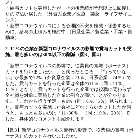
ス）
・給与カットを実施したが、その後業績が予想以上に回復し
たので払い戻した （外資系企業／医療・製薬・ライフサイエ
ンス）
・新型コロナウイルスによる心理的不安を軽減・除去するた
めに、給与の上積みを検討中 （日系企業／製造業・工業・自
動車）
2. 11%の企業が新型コロナウイルスの影響で賞与カットを実
施。最も多いのは30％以下の削減（図3、図4）
「新型コロナウイルスの影響で、従業員の賞与（ボーナス）
カットを行いましたか。」と伺ったところ、「行っていな
い」が最多で72%（外資系企業：71％、日系企業：74％）で
した。賞与カットを行った企業は全体の11％（同：11％、
11％）となり、賞与カットを行った企業では役職に関わらず
全社員を対象に実施した企業の割合が高いことが分かりま
す。「これから行う予定」も6%（同：6%、5％）見られまし
た。賞与カットを実施した会社にどれぐらいカットしたか伺
うと、もっとも多いのは「11~30％」（同：19％、20％）で
した。具体的なコメントも紹介します。
【図3】新型コロナウイルス流行の影響で、従業員の賞与（ボ
ーナス）のカットを行いましたか。