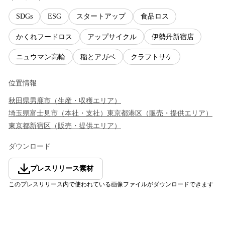
SDGs
ESG
スタートアップ
食品ロス
かくれフードロス
アップサイクル
伊勢丹新宿店
ニュウマン高輪
稲とアガベ
クラフトサケ
位置情報
秋田県
男鹿市
（
生産・収穫エリア
）
埼玉県
富士見市
（
本社・支社
）
東京都
港区
（
販売・提供エリア
）
東京都
新宿区
（
販売・提供エリア
）
ダウンロード
プレスリリース素材
このプレスリリース内で使われている画像ファイルがダウンロードできます