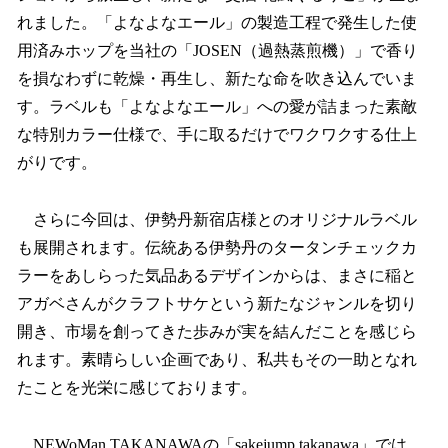
れました。「よなよなエール」の製造工程で発生した使
用済みホップを当社の「JOSEN（過熱蒸煎機）」で香り
を損なわずに乾燥・再生し、新たな命を吹き込んでいま
す。ラベルも「よなよなエール」への愛が詰まった素敵
な特別カラー仕様で、手に取るだけでワクワクする仕上
がりです。
さらに今回は、伊勢丹新宿店様とのオリジナルラベル
も展開されます。伝統ある伊勢丹のタータンチェックカ
ラーをあしらった気品あるデザインからは、まさに稲と
アガベさんがクラフトサケという新たなジャンルを切り
開き、市場を創ってきた歩みが実を結んだことを感じら
れます。素晴らしい企画であり、私共もその一助となれ
たことを光栄に感じております。
NEWoMan TAKANAWAの「sakejump takanawa」では、