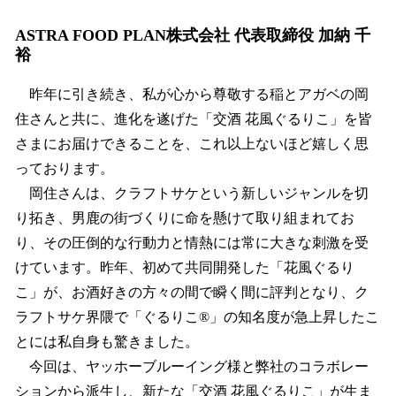
ASTRA FOOD PLAN株式会社 代表取締役 加納 千
裕
昨年に引き続き、私が心から尊敬する稲とアガベの岡
住さんと共に、進化を遂げた「交酒 花風ぐるりこ」を皆
さまにお届けできることを、これ以上ないほど嬉しく思
っております。
岡住さんは、クラフトサケという新しいジャンルを切
り拓き、男鹿の街づくりに命を懸けて取り組まれてお
り、その圧倒的な行動力と情熱には常に大きな刺激を受
けています。昨年、初めて共同開発した「花風ぐるり
こ」が、お酒好きの方々の間で瞬く間に評判となり、ク
ラフトサケ界隈で「ぐるりこ®」の知名度が急上昇したこ
とには私自身も驚きました。
今回は、ヤッホーブルーイング様と弊社のコラボレー
ションから派生し、新たな「交酒 花風ぐるりこ」が生ま