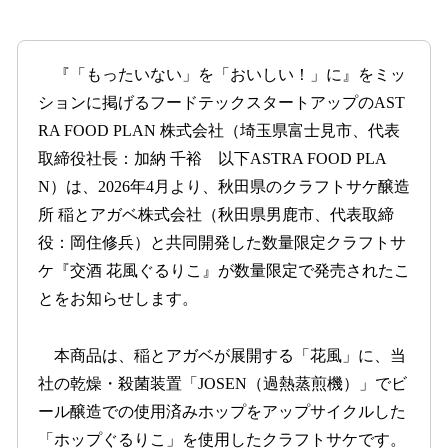
い
ね
！
数
『「もったいない」を「おいしい！」に』をミッ
を
ションに掲げるフードテックスタートアップのAST
読
RA FOOD PLAN 株式会社（埼玉県富士見市、代表
み
込
取締役社長：加納 千裕 以下ASTRA FOOD PLA
み
N）は、2026年4月より、秋田県のクラフトサケ醸造
中
所 稲とアガベ株式会社（秋田県男鹿市、代表取締
で
す
役：岡住修兵）と共同開発した数量限定クラフトサ
ケ『交酒 花風ぐるりこ』が数量限定で発売されたこ
とをお知らせします。
本商品は、稲とアガベが展開する「花風」に、当
社の乾燥・殺菌装置「JOSEN（過熱蒸煎機）」でビ
ール醸造での使用済みホップをアップサイクルした
「ホップぐるりこ」を使用したクラフトサケです。