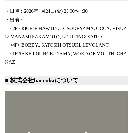
・日時：2026年4月24日(金) 23:00〜4:30
・出演：
<2F> RICHIE HAWTIN, DJ SODEYAMA, OCCA, VISUA
L: MANAMI SAKAMOTO, LIGHTING: SAITO
<4F> BOBBY., SATOSHI OTSUKI, LEVOLANT
<1F SAKE LOUNGE> YAMA, WORD OF MOUTH, CHA
NAZ
■ 株式会社haccobaについて