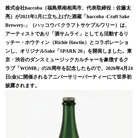
ね
！
株式会社haccoba（福島県南相馬市、代表取締役：佐藤太
数
亮）が2021年2月に立ち上げた酒蔵「haccoba -Craft Sake
を
Brewery-」（ハッコウバ クラフトサケブルワリー）は、
読
み
アーティストであり「酒サムライ」としても活動するリ
込
ッチー・ホウティン（Richie Hawtin）とコラボレーショ
み
ンし、オリジナルSake「SPARK 26」を開発しました。東
中
で
京・渋谷のダンスミュージックカルチャーを象徴するク
す
ラブ「WOMB」の26周年を記念したもので、2026年4月24
日(金)に開催されるアニバーサリーパーティーにて世界初
披露されます。