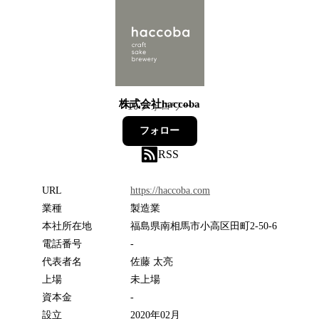
株式会社haccoba
10
フォロワー
フォロー
RSS
URL
https://haccoba.com
業種
製造業
本社所在地
福島県南相馬市小高区田町2-50-6
電話番号
-
代表者名
佐藤 太亮
上場
未上場
資本金
-
設立
2020年02月