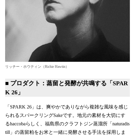
リッチー・ホウティン（Richie Hawtin）
■ プロダクト：蒸留と発酵が共鳴する「SPAR
K 26」
「SPARK 26」は、爽やかでありながら複雑な風味を感じ
られるスパークリングSakeです。地元の素材を大切にす
るhaccobaらしく、福島県のクラフトジン蒸溜所「naturadis
till」の蒸留粕をお米と一緒に発酵させる手法を採用しま