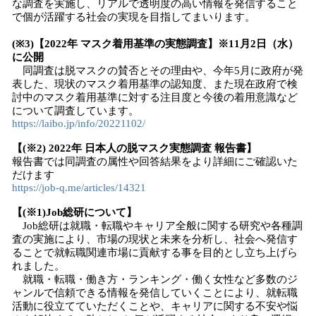
な調査を実施し、リアルで透明度の高い情報を発信すること
で個が活躍する社会の実現を目指してまいります。
(※3)【2022年 マスク着用基準の実態調査】※11月2日（水）
に公開
同調査は脱マスクの賛否とその理由や、今年5月に政府が発
表した、現状のマスク着用基準の認知度、また現在政府で検
討中のマスク着用基準に対する注目度と今後の着用意識など
について調査しています。
https://laibo.jp/info/20221102/
【(※2) 2022年 日本人の脱マスク実態調査 報告書】
報告書では同調査の属性や回答結果をより詳細にご確認いた
だけます
https://job-q.me/articles/14321
【(※1)Job総研について】
Job総研は就職・転職やキャリア全般に関する研究や各種調
査の実施により、市場の現状と未来を分析し、社会へ発信す
ることで就転職関連市場に貢献する事を目的とし立ち上げら
れました。
就職・転職・働き方・ランキング・働く女性など多数のジ
ャンルで信頼できる情報を発信していくことにより、就転職
活動に役立てていただくことや、キャリアに関する不安や悩