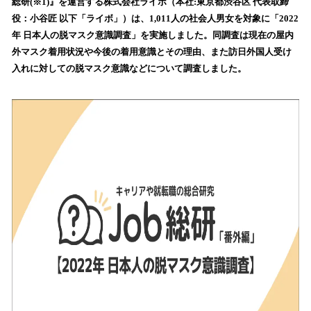
数
総研(※1)』を運営する株式会社ライボ（本社:東京都渋谷区 代表取締
を
役：小谷匠 以下「ライボ」）は、1,011人の社会人男女を対象に「2022
読
年 日本人の脱マスク意識調査」を実施しました。同調査は現在の屋内
み
外マスク着用状況や今後の着用意識とその理由、また訪日外国人受け
込
入れに対しての脱マスク意識などについて調査しました。
み
中
で
す