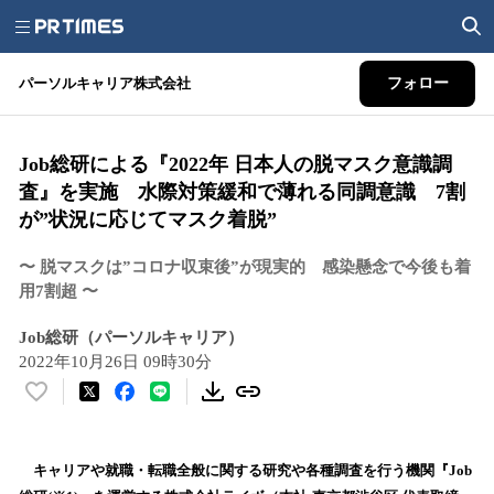
パーソルキャリア株式会社
フォロー
Job総研による『2022年 日本人の脱マスク意識調
査』を実施 水際対策緩和で薄れる同調意識 7割
が”状況に応じてマスク着脱”
〜 脱マスクは”コロナ収束後”が現実的 感染懸念で今後も着
用7割超 〜
Job総研（パーソルキャリア）
2022年10月26日 09時30分
い
い
ね
！
キャリアや就職・転職全般に関する研究や各種調査を行う機関『Job