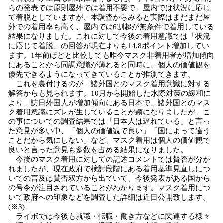
らの発表では原則屋外では着用不要で、屋内では状況に応じ
て着脱としていますが、本調査からみると実際はまだまだ屋
外での着用率も高く、屋内では6割超が無条件で着用している
結果になりました。これに対して今後の着用意識では「状況
に応じて着脱」の回答が現在よりも14.8ポイント増加してい
ます。1年前ほどと比較しても昨今マスク非着用者が増加傾向
にあることから同調意識が薄れると同時に、個人の価値観を
優先できるようになってきていることが推測できます。
これを裏付けるのが、諸外国とのマスク着用意識に対する
解答からも見られます。10月から開始した水際対策の緩和に
より、訪日外国人が増加傾向にある日本で、諸外国とのマス
ク着用意識にズレが生じていることが顕になりましたが、こ
の事についての調査結果では「日本人は遅れている」と言っ
た意見が多い中、「個人の価値観で良い」「国によって違う
ことだから気にしない」など、マスク着用は個人の価値観で
良いと言った意見も多数を占める結果になりました。
今後のマスク着用に対しての記述コメントでは賛否が分か
れましたが、現在政府で検討段階にある着用基準見直しにつ
いての言及は賛否双方から出ていて、今後発表がある国から
の号令が注目されていることがわかります。マスク着用につ
いて政府への印象などを調査した詳細は近日公開致します。
(※3)
ライボでは今後も就職・転職・働き方などに関連する様々