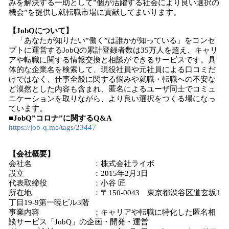
みを解決する一助として”個が活躍する社会により良い選択の
機会”を提供し就転職市場に貢献してまいります。
【JobQについて】
「あなたが知りたい”働く”は誰かが知っている」をコンセ
プトに運営するJobQの累計登録者数は35万人を超え、キャリ
アや転職に関する情報交換と相談ができるサービスです。具
体的な企業名を検索して、現役社員や元社員による口コミだ
けではなく、仕事全般に関する悩みや就職・転職への不安な
ど漠然とした内容も含まれ、匿名によるユーザ同士でコミュ
ニケーションを取りながら、より良い選択をつくる場になっ
ています。
■JobQ”コロナ”に関するQ&A
https://job-q.me/tags/23447
【会社概要】
会社名 ：株式会社ライボ
設立 ：2015年2月3日
代表取締役 ：小谷 匠
所在地 ：〒150-0043 東京都渋谷区道玄坂1
丁目19-9第一暁ビル3階
事業内容 ：キャリアや転職に特化した匿名相
談サービス「JobQ」の企画・開発・運営