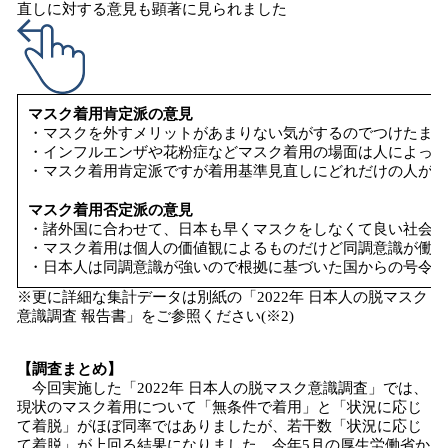
直しに対する意見も顕著に見られました
マスク着用肯定派の意見
・マスクを外すメリットがあまりない気がするのでつけたまま
・インフルエンザや花粉症などマスク着用の場面は人によって
・マスク着用肯定派ですが着用基準見直しにどれだけの人が聞
マスク着用否定派の意見
・諸外国に合わせて、日本も早くマスクをしなくて良い社会に
・マスク着用は個人の価値観によるものだけど同調意識が働い
・日本人は同調意識が強いので根拠に基づいた国からの号令で
※更に詳細な集計データは別紙の「2022年 日本人の脱マスク
意識調査 報告書」をご参照ください(※2)
【調査まとめ】
今回実施した「2022年 日本人の脱マスク意識調査」では、
現状のマスク着用について「無条件で着用」と「状況に応じ
て着脱」がほぼ同率ではありましたが、若干数「状況に応じ
て着脱」が上回る結果になりました。今年5月の厚生労働省か