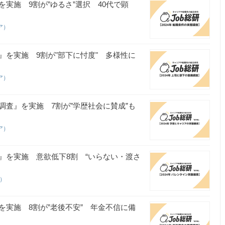
』を実施 9割が”ゆるさ”選択 40代で顕
ア）
査』を実施 9割が"部下に忖度" 多様性に
ア）
態調査』を実施 7割が”学歴社会に賛成”も
ア）
調査』を実施 意欲低下8割 “いらない・渡さ
ア）
』を実施 8割が”老後不安” 年金不信に備