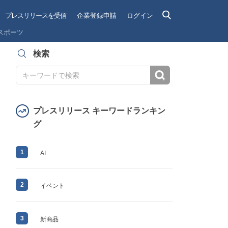
プレスリリースを受信
企業登録申請
ログイン
スポーツ
検索
検索
プレスリリース キーワードランキン
グ
1
AI
2
イベント
3
新商品