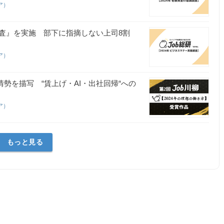
ア）
態調査』を実施 部下に指摘しない上司8割
ア）
情勢を描写 “賃上げ・AI・出社回帰“への
ア）
もっと見る