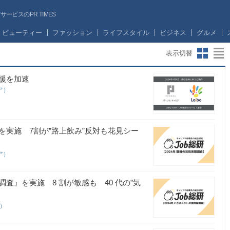
ビスのPR TIMES
ビューティー
ファッション
ライフスタイル
ビジネス
グルメ
表示切替
援を加速
ア）
』を実施 7割が”路上飲み”反対も花見シー
ア）
調査』を実施 8 割が敏感も 40 代の”気
ア）