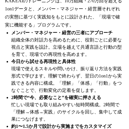
KAKEAIのトレーニングは、10万組織・270万回を超える
1on1データと、メンバー・マネジャー・経営層それぞれ
の実態に基づく実践知をもとに設計された、「現場で確
実に機能する」プログラムです。
メンバー・マネジャー・経営の三者にアプローチ
組織全体の対話力を高めるために、役割ごとに必要な
視点と実践を設計。立場を越えて共通言語と行動の型
を育て、現場での再現性を高めます。
今日から試せる再現性と具体性
現場で使えるスキルや問いかけ、振り返り方法を実践
形式で学びます。理解で終わらず、翌日の1on1から実
践できる内容に構成。「理解」「体感」「行動」をつ
なぐことで、行動変化の定着を促します。
2時間で“今、必要なこと”を確実に押さえる
忙しい現場でも取り組みやすい短時間構成。2時間で
「理解→体感→実践」のサイクルを回し、集中して成
果につなげます。
約1〜1.5か月で設計から実施までをカスタマイズ