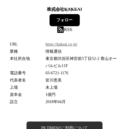
株式会社KAKEAI
26
フォロワー
フォロー
RSS
URL
https://kakeai.co.jp/
業種
情報通信
本社所在地
東京都渋谷区神宮前5丁目52-2 青山オー
バルビル11F
電話番号
03-6721-1176
代表者名
皆川恵美
上場
未上場
資本金
1億円
設立
2018年04月
PR TIMESのご利用について