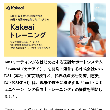
ね
！
数
を
読
み
込
み
中
で
す
1on1ミーティングをはじめとする面談サポートシステム
「Kakeai（カケアイ）」を開発・運営する株式会社KAK
EAI（本社：東京都渋谷区、代表取締役社長 皆川恵美、
以下KAKEAI）は、現場で確実に機能する「1on1・コミ
ュニケーションの質向上トレーニング」の提供を開始し
ました。