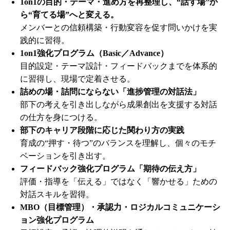
1on1の目的・テーマ・進め方を再整理し、“話す場”か
ら“育てる場”へと変える。
メンバーとの信頼構築・行動変容を促す問いかけを実
践的に習得。
1on1強化プログラム（Basic／Advance）
目的設定・テーマ設計・フィードバックまでを体系的
に習得し、現場で定着させる。
詰めの場・詰問にならない「進捗管理の対話法」
部下の考えを引き出しながら成果創出を支援する対話
の仕方を身につける。
部下のキャリア段階に応じた関わり方の実践
育成の“押す・待つ”のバランスを理解し、個々のモチ
ベーションを引き出す。
フィードバック強化プログラム「期待の伝え方」
評価・指導を「伝える」ではなく「響かせる」ための
対話スキルを習得。
MBO（目標管理）・承認力・ロジカルコミュニケーシ
ョン強化プログラム