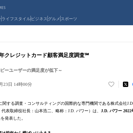
ES
ン
ライフスタイル
ビジネス
グルメ
スポーツ
2022年クレジットカード顧客満足度調査℠
ビーユーザーの満足度が低下～
月23日 14時00分
い
い
ね
関する調査・コンサルティングの国際的な専門機関である株式会社J.D.
！
代表取締役社長：山本浩二、略称：J.D. パワー）は、
J.D. パワー
202
2
数
を
果を発表した。
読
み