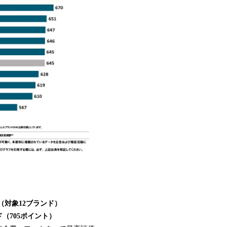
（対象
12
ブランド）
ド（
705
ポイント）