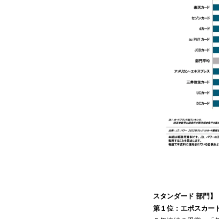
スタンダード
部門】
第
１
位：エポスカー