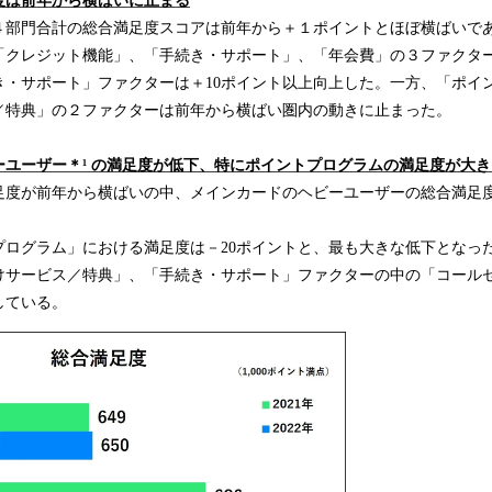
度は
前年から横ばい
に止まる
込
部門合計の総合満足度スコアは前年から＋１ポイントとほぼ横ばいで
み
クレジット機能」、「手続き・サポート」、「年会費」の３ファクタ
中
で
き・サポート」ファクターは＋10ポイント以上向上した。一方、「ポイ
す
／特典」の２ファクターは前年から横ばい圏内の動きに止まった。
ーユーザー
＊¹
の満足度が低下、
特に
ポイントプログラム
の満足度が
大き
度が前年から横ばいの中、メインカードのヘビーユーザーの総合満足度
。
ログラム」における満足度は－20ポイントと、最も大きな低下となっ
けサービス／特典」、「手続き・サポート」ファクターの中の「コール
している。