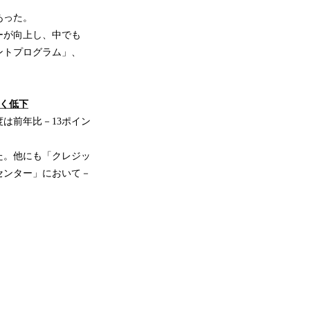
あった。
ーが向上し、中でも
ントプログラム」、
く
低下
は前年比－13ポイン
た。他にも「クレジッ
センター」において－