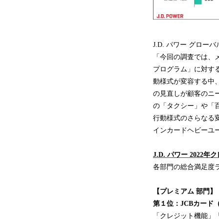
J.D. パワー グ
「今回の調査では、
プログラム」に対す
動様式が変容する中
の見直しが顧客のニ
の「タクシー」や「
行動様式のさらなる
インカードヘビーユ
J.D. パワー
20
2
2
年
ク
各部門の総合満足度
【
プレミアム
部門】
第
１
位：
JCBカード
「クレジット機能」