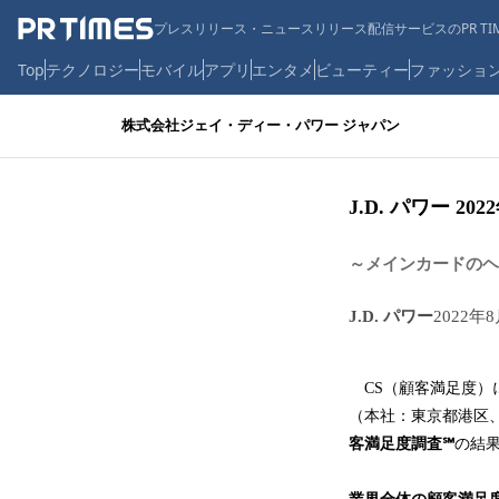
プレスリリース・ニュースリリース配信サービスのPR TIM
Top
テクノロジー
モバイル
アプリ
エンタメ
ビューティー
ファッショ
株式会社ジェイ・ディー・パワー ジャパン
J.D. パワー 
～メインカードのヘ
J.D. パワー
2022年8
CS（顧客満足度）に
（本社：東京都港区、
客満足度調査℠
の結