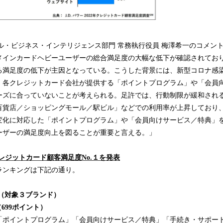
ローバル・ビジネス・インテリジェンス部門 常務執行役員 梅澤希一のコメン
メインカードヘビーユーザーの総合満足度の大幅な低下が確認されてお
る満足度の低下が主因となっている。こうした背景には、新型コロナ感
、各クレジットカード会社が提供する「ポイントプログラム」や「会員
ーズに合っていないことが考えられる。足許では、行動制限が緩和され
百貨店／ショッピングモール／駅ビル」などでの利用率が上昇しており
変化に対応した「ポイントプログラム」や「会員向けサービス／特典」
ーザーの満足度向上を図ることが重要と言える。」
レジットカード
顧客満足度
N
o.
１
を発表
ランキングは下記の通り。
（対象
３
ブランド）
（
699
ポイント）
「ポイントプログラム」「会員向けサービス／特典」「手続き・サポー