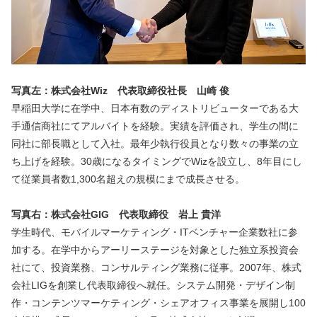
写真左：株式会社Wiz　代表取締役社長　山崎 俊
早稲田大学に在学中、日本有数のディストリビューターである大
手通信商社にてアルバイトを経験。実績を評価され、学生の間に
同社に部長職として入社。最年少執行役員となり数々の事業の立
ち上げを経験。30歳になるタイミングでWizを設立し、8年目にし
て従業員者数1,300名超えの規模にまで成長させる。
写真右：株式会社GIG　代表取締役　岩上 貴洋
学生時代、モバイルマーケティング・ITベンチャー企業数社に参
加する。在学中からアーリーステージを対象とした独立系投資会
社にて、投資業務、コンサルティング業務に従事。2007年、株式
会社LIGを創業し代表取締役へ就任。システム開発・デザイン制
作・コンテンツマーケティング・シェアオフィス事業を展開し100