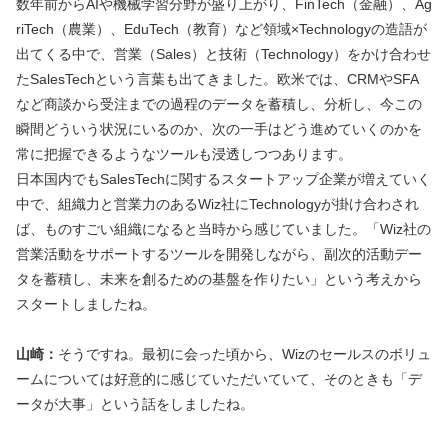
数年前からAIや機械学習分野が盛り上がり、FinTech（金融）、Ag
riTech（農業）、EduTech（教育）など領域×Technologyの造語が
出てくる中で、営業（Sales）と技術（Technology）をかけ合わせ
たSalesTechという言葉も出てきました。欧米では、CRMやSFA
など商談から受注までの過程のデータを蓄積し、分析し、今この
瞬間どういう状況にいるのか、次の一手はどう進めていくのかを
常に把握できるようなツールも浸透しつつあります。
日本国内でもSalesTechに関するスタートアップ企業が増えていく
中で、組織力と営業力のあるWiz社にTechnologyが掛け合わされ
ば、ものすごい組織になると当時から感じていました。「Wiz社の
営業活動をサポートするツールを開発しながら、副次的活動デー
タを蓄積し、未来を創るための基盤を作りたい」という考えから
スタートしましたね。
山崎：
そうですね。最初に会った頃から、Wizのセールスのボリュ
ームについては好意的に感じていただいていて、そのときも「デ
ータが大事」という話をしましたね。