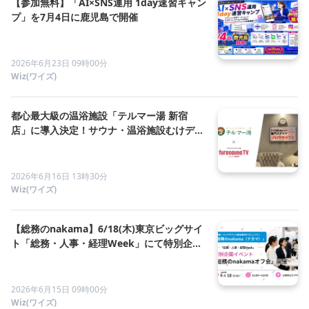
【参加無料】「AI×SNS運用 1day速習キャン
プ」を7月4日に鹿児島で開催
2026年6月23日 09時00分
Wiz(ワイズ)
都心最大級の温浴施設「テルマー湯 新宿
店」に導入決定！サウナ・温浴施設むけデジ
タルサイネージ「フロサウナTV」を設置
2026年6月16日 13時30分
Wiz(ワイズ)
【総務のnakama】6/18(木)東京ビッグサイ
ト「総務・人事・経理Week」にて特別企画
イベント「総務のnakamaオフ会」を開催
2026年6月15日 09時00分
Wiz(ワイズ)