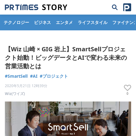
テクノロジー
ビジネス
エンタメ
ライフスタイル
ファイナン
【Wiz 山崎 × GIG 岩上】SmartSellプロジェ
クト始動！ビッグデータとAIで変わる未来の
営業活動とは
#SmartSell
#AI
#プロジェクト
2020年5月21日 12時39分
Wiz(ワイズ)
0