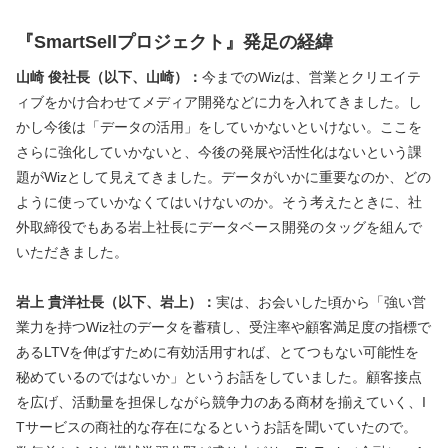
『SmartSellプロジェクト』
発足の経緯
山崎 俊社長（以下、山崎）：
今までのWizは、営業とクリエイテ
ィブをかけ合わせてメディア開発などに力を入れてきました。し
かし今後は「データの活用」をしていかないといけない。ここを
さらに強化していかないと、今後の発展や活性化はないという課
題がWizとして見えてきました。データがいかに重要なのか、どの
ように使っていかなくてはいけないのか。そう考えたときに、社
外取締役でもある岩上社長にデータベース開発のタッグを組んで
いただきました。
岩上 貴洋社長（以下、岩上）：
実は、お会いした頃から「強い営
業力を持つWiz社のデータを蓄積し、受注率や顧客満足度の指標で
あるLTVを伸ばすために有効活用すれば、とてつもない可能性を
秘めているのではないか」というお話をしていました。顧客接点
を広げ、活動量を担保しながら競争力のある商材を揃えていく、I
Tサービスの商社的な存在になるというお話を聞いていたので。