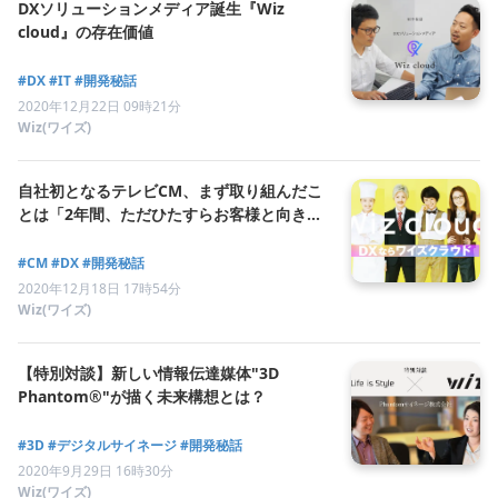
DXソリューションメディア誕生『Wiz
cloud』の存在価値
#DX
#IT
#開発秘話
2020年12月22日 09時21分
Wiz(ワイズ)
自社初となるテレビCM、まず取り組んだこ
とは「2年間、ただひたすらお客様と向き合
うこと」
#CM
#DX
#開発秘話
2020年12月18日 17時54分
Wiz(ワイズ)
【特別対談】新しい情報伝達媒体"3D
Phantom®"が描く未来構想とは？
#3D
#デジタルサイネージ
#開発秘話
2020年9月29日 16時30分
Wiz(ワイズ)