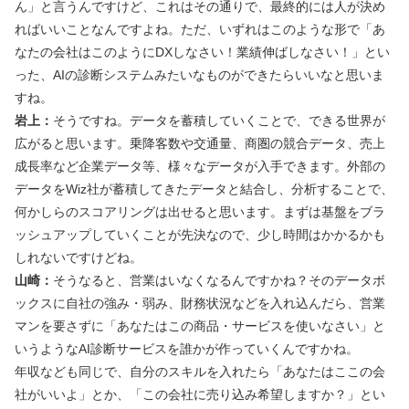
ん」と言うんですけど、これはその通りで、最終的には人が決め
ればいいことなんですよね。ただ、いずれはこのような形で「あ
なたの会社はこのようにDXしなさい！業績伸ばしなさい！」とい
った、AIの診断システムみたいなものができたらいいなと思いま
すね。
岩上：
そうですね。データを蓄積していくことで、できる世界が
広がると思います。乗降客数や交通量、商圏の競合データ、売上
成長率など企業データ等、様々なデータが入手できます。外部の
データをWiz社が蓄積してきたデータと結合し、分析することで、
何かしらのスコアリングは出せると思います。まずは基盤をブラ
ッシュアップしていくことが先決なので、少し時間はかかるかも
しれないですけどね。
山崎：
そうなると、営業はいなくなるんですかね？そのデータボ
ックスに自社の強み・弱み、財務状況などを入れ込んだら、営業
マンを要さずに「あなたはこの商品・サービスを使いなさい」と
いうようなAI診断サービスを誰かが作っていくんですかね。
年収なども同じで、自分のスキルを入れたら「あなたはここの会
社がいいよ」とか、「この会社に売り込み希望しますか？」とい