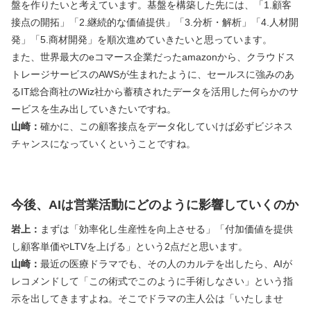
盤を作りたいと考えています。基盤を構築した先には、「1.顧客
接点の開拓」「2.継続的な価値提供」「3.分析・解析」「4.人材開
発」「5.商材開発」を順次進めていきたいと思っています。
また、世界最大のeコマース企業だったamazonから、クラウドス
トレージサービスのAWSが生まれたように、セールスに強みのあ
るIT総合商社のWiz社から蓄積されたデータを活用した何らかのサ
ービスを生み出していきたいですね。
山崎：
確かに、この顧客接点をデータ化していけば必ずビジネス
チャンスになっていくということですね。
今後、AIは営業活動にどのように影響していくのか
岩上：
まずは「効率化し生産性を向上させる」「付加価値を提供
し顧客単価やLTVを上げる」という2点だと思います。
山崎：
最近の医療ドラマでも、その人のカルテを出したら、AIが
レコメンドして「この術式でこのように手術しなさい」という指
示を出してきますよね。そこでドラマの主人公は「いたしませ