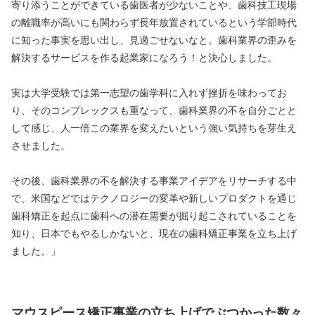
寄り添うことができている歯医者が少ないことや、歯科技工現場
の離職率が高いにも関わらず長年放置されているという学部時代
に知った事実を思い出し、見過ごせないなと。歯科業界の歪みを
解決するサービスを作る起業家になろう！と決心しました。
実は大学受験では第一志望の歯学科に入れず挫折を味わってお
り、そのコンプレックスも重なって、歯科業界の不を自分ごとと
して感じ、人一倍この業界を変えたいという強い気持ちを芽生え
させました。
その後、歯科業界の不を解決する事業アイデアをリサーチする中
で、米国などではテクノロジーの変革や新しいプロダクトを通じ
歯科矯正を起点に歯科への潜在需要が掘り起こされていることを
知り、日本でもやるしかないと、現在の歯科矯正事業を立ち上げ
ました。」
マウスピース矯正事業の立ち上げでぶつかった数々