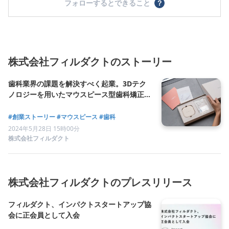
フォローするとできること
？
株式会社フィルダクトのストーリー
歯科業界の課題を解決すべく起業。3Dテク
ノロジーを用いたマウスピース型歯科矯正サ
ービス「DPEARL」を通じて、オーラルヘル
スのきっかけを全国へ
#創業ストーリー
#マウスピース
#歯科
2024年5月28日 15時00分
株式会社フィルダクト
株式会社フィルダクトのプレスリリース
フィルダクト、インパクトスタートアップ協
会に正会員として入会