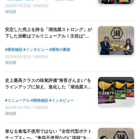
絶難易度の開発ストーリー。
2026年7月22日 10時00分
湖池屋
安定した売上を誇る「湖池屋ストロング」が
下した決断はフルリニューアル！主役は”辛
レモン（シンレモン）”！
#開発秘話
#インタビュー
#開発の裏側
2026年6月25日 10時00分
湖池屋
史上最高クラスの味覚評価“海苔ざんまい”を
ラインアップに加え、進化した「湖池屋スト
ロング」。安定したブランドがあえてフルリ
ニューアルした理由とは。
#リニューアル
#開発秘話
#インタビュー
2025年3月19日 11時00分
湖池屋
単なる食塩不使用ではない『全世代型ポテト
チップス』へ。“食塩不使用なのに塩味”を実