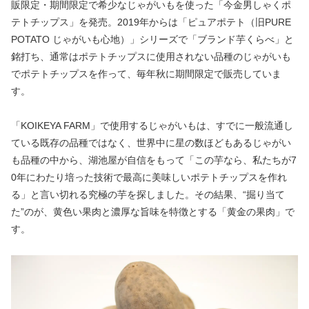
販限定・期間限定で希少なじゃがいもを使った「今金男しゃくポ
テトチップス」を発売。2019年からは「ピュアポテト（旧PURE 
POTATO じゃがいも心地）」シリーズで「ブランド芋くらべ」と
銘打ち、通常はポテトチップスに使用されない品種のじゃがいも
でポテトチップスを作って、毎年秋に期間限定で販売していま
す。
「KOIKEYA FARM」で使用するじゃがいもは、すでに一般流通し
ている既存の品種ではなく、世界中に星の数ほどもあるじゃがい
も品種の中から、湖池屋が自信をもって「この芋なら、私たちが7
0年にわたり培った技術で最高に美味しいポテトチップスを作れ
る」と言い切れる究極の芋を探しました。その結果、“掘り当て
た”のが、黄色い果肉と濃厚な旨味を特徴とする「黄金の果肉」で
す。