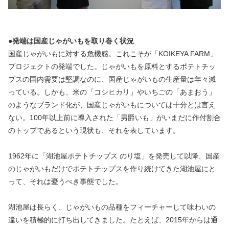
●発端は国産じゃがいもを取り巻く状況
国産じゃがいもに対する危機感。これこそが「KOIKEYA FARM」
プロジェクトの発端でした。じゃがいもを原料とするポテトチッ
プスの国内需要は堅調なのに、国産じゃがいもの生産量は年々減
っている。しかも、米の「コシヒカリ」やいちごの「あまおう」
のようなブランド化が、国産じゃがいもについては十分とは言え
ない。100年以上前に導入された「男爵いも」がいまだに作付割合
のトップであるという現状も、それを表しています。
1962年に「湖池屋ポテトチップス のり塩」を発売して以降、国産
のじゃがいもだけでポテトチップスを作り続けてきた湖池屋にと
って、それは憂うべき事態でした。
湖池屋は長らく、じゃがいもの品種をフィーチャーして味わいの
違いを積極的に打ち出してきました。たとえば、2015年からは通