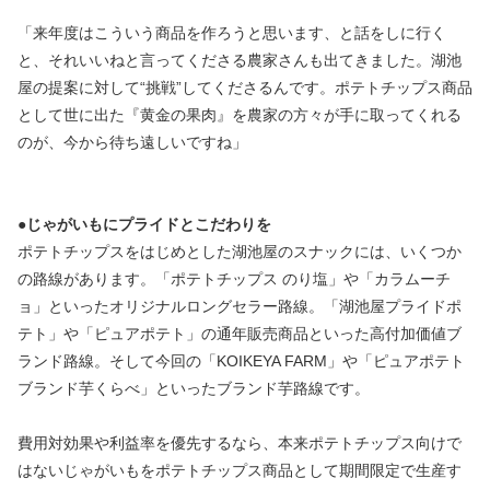
「来年度はこういう商品を作ろうと思います、と話をしに行く
と、それいいねと言ってくださる農家さんも出てきました。湖池
屋の提案に対して“挑戦”してくださるんです。ポテトチップス商品
として世に出た『黄金の果肉』を農家の方々が手に取ってくれる
のが、今から待ち遠しいですね」
●じゃがいもにプライドとこだわりを
ポテトチップスをはじめとした湖池屋のスナックには、いくつか
の路線があります。「ポテトチップス のり塩」や「カラムーチ
ョ」といったオリジナルロングセラー路線。「湖池屋プライドポ
テト」や「ピュアポテト」の通年販売商品といった高付加価値ブ
ランド路線。そして今回の「KOIKEYA FARM」や「ピュアポテト 
ブランド芋くらべ」といったブランド芋路線です。
費用対効果や利益率を優先するなら、本来ポテトチップス向けで
はないじゃがいもをポテトチップス商品として期間限定で生産す