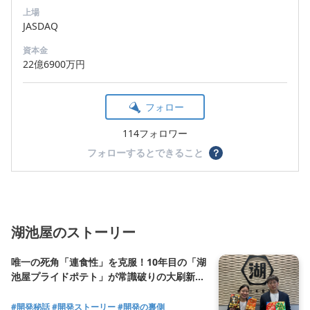
上場
JASDAQ
資本金
22億6900万円
フォロー
114フォロワー
フォローするとできること
？
湖池屋のストーリー
唯一の死角「連食性」を克服！10年目の「湖
池屋プライドポテト」が常識破りの大刷新。
大人を唸らせる新定番「情熱コンソメ」を加
え、プレミアムと日常の“両取り”へ挑む、超
#開発秘話
#開発ストーリー
#開発の裏側