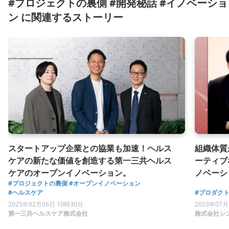
#プロジェクトの裏側 #開発秘話 #イノベーショ
ン に関連するストーリー
スタートアップ企業との協業も加速！ヘルス
組織体質
ケアの新たな価値を創造する第一三共ヘルス
ーティブ
ケアのオープンイノベーション。
ノベーシ
#プロジェクトの裏側
#オープンイノベーション
#ヘルスケア
#プロダク
2025年02月06日 10時30分
2023年07月
第一三共ヘルスケア株式会社
株式会社シ