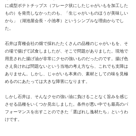
に成型ポテトチップス（フレーク状にしたじゃがいもを加工した
もの）を発売しなかったのも、「生じゃがいものほうが美味しい
から」（湖池屋会長・小池孝）というシンプルな理由からでし
た。
石井は育種会社の畑で採れたたくさんの品種のじゃがいもを、そ
の場で揚げて試食しましたが、そこで問題がありました。現地で
用意された揚げ油が非常にクセの強いものだったのです。揚げ色
さえ良ければ問題ないという当地の考え方なら、これでも支障は
ありません。しかし、じゃがいも本来の、素材としての味を見極
めるのにあたっては大きな障害になります。
しかし石井は、そんなクセの強い油に負けることなく旨みを感じ
させる品種をいくつか見出しました。条件が悪い中でも最高のパ
フォーマンスを出すことのできた「選ばれし逸材たち」というわ
けです。