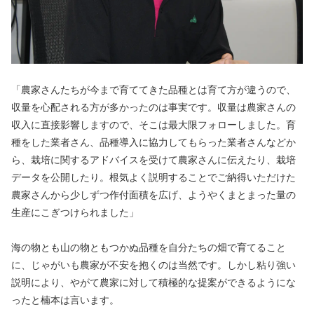
「農家さんたちが今まで育ててきた品種とは育て方が違うので、
収量を心配される方が多かったのは事実です。収量は農家さんの
収入に直接影響しますので、そこは最大限フォローしました。育
種をした業者さん、品種導入に協力してもらった業者さんなどか
ら、栽培に関するアドバイスを受けて農家さんに伝えたり、栽培
データを公開したり。根気よく説明することでご納得いただけた
農家さんから少しずつ作付面積を広げ、ようやくまとまった量の
生産にこぎつけられました」
海の物とも山の物ともつかぬ品種を自分たちの畑で育てること
に、じゃがいも農家が不安を抱くのは当然です。しかし粘り強い
説明により、やがて農家に対して積極的な提案ができるようにな
ったと楠本は言います。