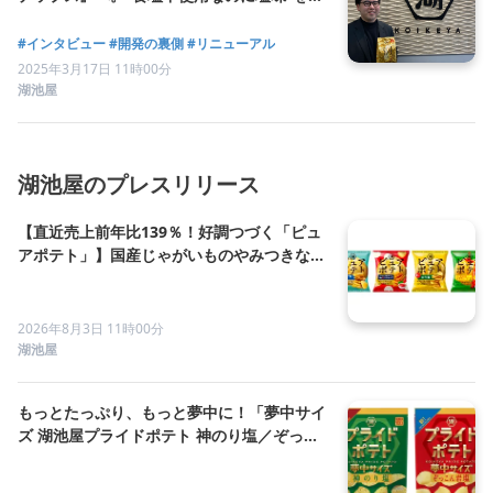
現する、5種類のだし素材が決め手。「湖池
屋プライドポテト GOLD STYLE 食塩不使
#インタビュー
#開発の裏側
#リニューアル
用」がリニューアルした理由。
2025年3月17日 11時00分
湖池屋
湖池屋のプレスリリース
【直近売上前年比139％！好調つづく「ピュ
アポテト」】国産じゃがいものやみつきな旨
さが味わえるポテトチップス 新フレーバー
「We♥ケチャップ」とともに、明るくワクワ
クするラインアップへ！
2026年8月3日 11時00分
湖池屋
もっとたっぷり、もっと夢中に！「夢中サイ
ズ 湖池屋プライドポテト 神のり塩／ぞっこ
ん岩塩」フルリニューアルで進化したおいし
さを存分に楽しめる大容量サイズが登場