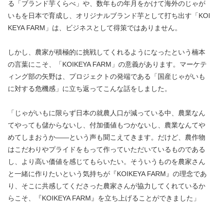
る「ブランド芋くらべ」や、数年もの年月をかけて海外のじゃが
いもを日本で育成し、オリジナルブランド芋として打ち出す「KOI
KEYA FARM」は、ビジネスとして得策ではありません。
しかし、農家が積極的に挑戦してくれるようになったという楠本
の言葉にこそ、「KOIKEYA FARM」の意義があります。マーケテ
ィング部の矢野は、プロジェクトの発端である「国産じゃがいも
に対する危機感」に立ち返ってこんな話をしました。
「じゃがいもに限らず日本の就農人口が減っている中、農業なん
てやっても儲からないし、付加価値もつかないし、農業なんてや
めてしまおうか――という声も聞こえてきます。だけど、農作物
はこだわりやプライドをもって作っていただいているものである
し、より高い価値を感じてもらいたい。そういうものを農家さん
と一緒に作りたいという気持ちが『KOIKEYA FARM』の理念であ
り、そこに共感してくださった農家さんが協力してくれているか
らこそ、『KOIKEYA FARM』を立ち上げることができました」