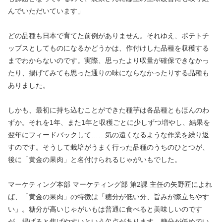
んでいただいています」
どの品種も日本で育てた前例がありません。それゆえ、ポテトチ
ップスとしてものになるかどうかは、作付けした品種を収穫する
までわからないのです。実際、思ったより収量が確保できなかっ
たり、揚げてみても思った通りの味にならなかったりする品種も
ありました。
しかも、最初に持ち込むことができた種芋は各品種ともほんのわ
ずか。それを1年、また1年と収穫ごとに少しずつ増やし、結果を
翌年にフィードバックして……気の遠くなるような作業を繰り返
すのです。そうして栽培がうまく行った品種のうちのひとつが、
後に「黄金の果肉」と名付けられるじゃがいもでした。
マーケティング本部 マーケティング部 第2課 主任の矢野匠によれ
ば、「黄金の果肉」の特徴は「糖分が低い分、旨みが際立ちやす
い」。糖分が高いじゃがいもは普通に食べると美味しいのです
が、揚げると焦げやすいという欠点があります。糖分が低めでい