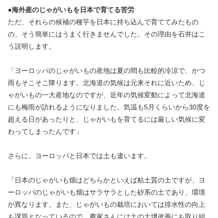
●海外産のじゃがいもを日本で育てる苦労
ただ、それらの候補の種芋を日本に持ち込んで育ててみたもの
の、そう簡単にはうまく行きませんでした。その理由を石井はこ
う説明します。
「ヨーロッパのじゃがいもの産地は夏の間も比較的冷涼で、かつ
雨もそこそこ降ります。北海道の気候は元来それに近いため、じ
ゃがいもの一大産地なのですが、近年の気候変動によって北海道
にも梅雨が訪れるようになりました。気温も5月くらいから30度を
超える日があったりと、じゃがいもを育てるには厳しい気候に変
わってしまったんです」
さらに、ヨーロッパと日本では土も違います。
「日本のじゃがいも畑はどちらかといえば粘土質の土ですが、ヨ
ーロッパのじゃがいも畑はサラサラとした砂系の土であり、環境
が異なります。また、じゃがいもの栽培においては排水性の向上
も課題となっているので、農家さんには土の土壌改善にも取り組