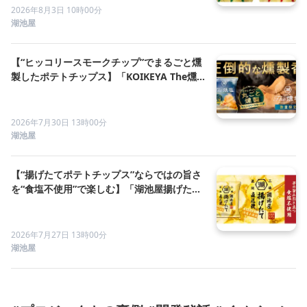
2026年8月3日 10時00分
湖池屋
【“ヒッコリースモークチップ”でまるごと燻
製したポテトチップス】「KOIKEYA The燻
塩 ヒッコリースモークチップ」湖池屋オン
ラインショップにて数量限定発売
2026年7月30日 13時00分
湖池屋
【“揚げたてポテトチップス”ならではの旨さ
を“食塩不使用”で楽しむ】「湖池屋揚げたて
直送便 食塩不使用」7 月27日（月）から、
湖池屋オンラインショップで受注販売開始
2026年7月27日 13時00分
湖池屋