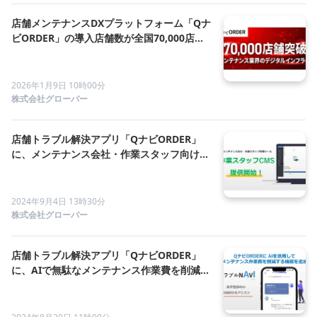
店舗メンテナンスDXプラットフォーム「Qナ
ビORDER」の導入店舗数が全国70,000店舗
を突破！メンテナンス業界のデジタルインフ
ラへ、新しい成長戦略を発表 ～メンテナン
ス業界のデジタルインフラへ～
2026年1月9日 10時00分
株式会社グローバー
店舗トラブル解決アプリ「QナビORDER」
に、メンテナンス会社・作業スタッフ向けの
管理ツール（作業スタッフCMS）が導入され
ました！
2024年9月4日 13時30分
株式会社グローバー
店舗トラブル解決アプリ「QナビORDER」
に、AIで無駄なメンテナンス作業費を削減す
る新機能「トラブルNAVI」が追加！