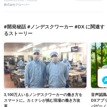
2024年8月20日 11時00分
株式会社グローバー
#開発秘話 #ノンデスクワーカー #DX に関連す
るストーリー
3,100万人いるノンデスクワーカーの働き方を
音声認識
スマートに。カミナシが挑む現場の働き方改
DXアプリ
革
パゲーノ