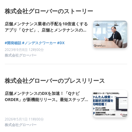
株式会社グローバーのストーリー
店舗メンテナンス業者の手配を10倍速くする
アプリ「Ｑナビ」、店舗とメンテナンスの両
業界を発展させるサービスの開発秘話
#開発秘話
#ノンデスクワーカー
#DX
2023年9月8日 12時00分
株式会社グローバー
株式会社グローバーのプレスリリース
店舗メンテナンスのDXを加速！「Qナビ
ORDER」が新機能リリース。最短ステップ
で依頼できる「かんたん検索」と、見積進捗
をリアルタイムで追える「稟議状況把握」を
同時搭載！
2026年5月1日 11時00分
株式会社グローバー