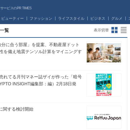
ビスのPR TIMES
ビューティー
ファッション
ライフスタイル
ビジネス
グルメ
一覧
表示切替
自分に合う部屋」を提案、不動産屋ドット
性を備え地震テンソル計算をマイニングす
売れてる月刊マネー誌ザイが作った「暗号
O INSIGHT編集部：編）2月18日発
導入に関する検討開始