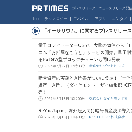
プレスリリース・ニュースリリース配信サー
Top
テクノロジー
モバイル
アプリ
エンタメ
「イーサリウム」に関するプレスリリース
量子コンピューターOSで、大量の物件から「
コム「お部屋なこうど」サービス開始。量子耐
るPoTGW型ブロックチェーンも同時発表
株式会社グッドヒルズ
2026年7月22日 17時03分
暗号資産の実践的入門書がついに登場！『一番
資産」入門』（ダイヤモンド・ザイ編集部×CRYPT
売！
株式会社ダイヤモンド社
2026年2月18日 10時00分
ReYuu Japan、海外法人向け暗号資産決済
ReYuu Japan株式会社
2026年1月16日 11時00分