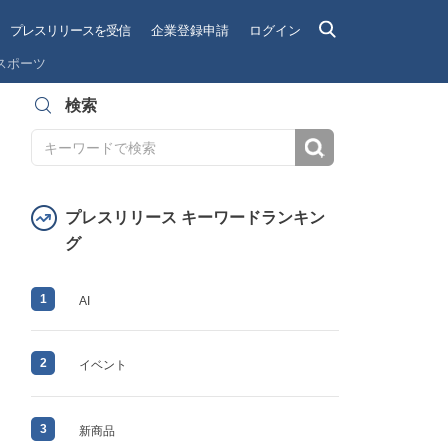
プレスリリースを受信
企業登録申請
ログイン
スポーツ
検索
検索
プレスリリース キーワードランキン
グ
1
AI
2
イベント
3
新商品