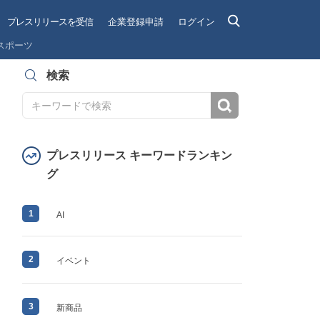
プレスリリースを受信
企業登録申請
ログイン
スポーツ
検索
検索
プレスリリース キーワードランキン
グ
1
AI
2
イベント
3
新商品