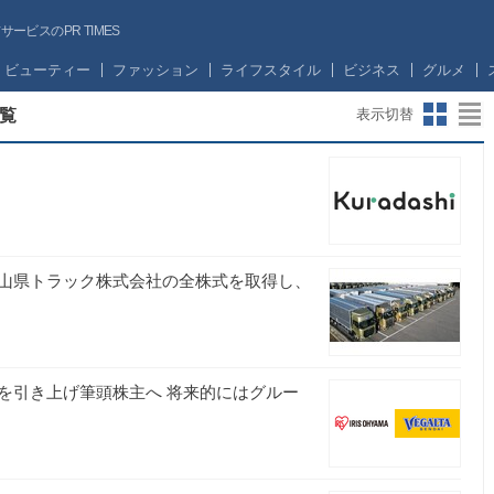
ビスのPR TIMES
ビューティー
ファッション
ライフスタイル
ビジネス
グルメ
覧
表示切替
山県トラック株式会社の全株式を取得し、
を引き上げ筆頭株主へ 将来的にはグルー