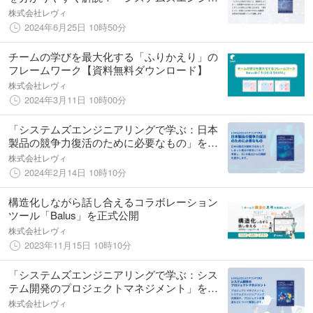
アリングで学ぶ：安全性設計」の無料配布を
株式会社レヴィ
開始しました。
2024年6月25日 10時50分
チームの学びを最大化する「ふりかえり」の
フレームワーク【資料無料ダウンロード】
株式会社レヴィ
2024年3月11日 10時00分
「システムズエンジニアリングで学ぶ：日本
製品の競争力復活のために必要なもの」を公
開しました！無料でダウンロードできます！
株式会社レヴィ
2024年2月14日 10時10分
構造化しながら話し合えるコラボレーション
ツール「Balus」を正式公開
株式会社レヴィ
2023年11月15日 10時10分
「システムズエンジニアリングで学ぶ：シス
テム開発のプロジェクトマネジメント」を公
開しました！無料でダウンロードできます！
株式会社レヴィ