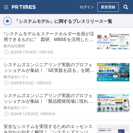
ログイン
新規登録
「システムモデル」に関するプレスリリース一覧
“システムモデルをステークホルダー全員が活
用できるものに” 図研、MBSEを活用した製
品開発コラボレーションのための新ソリュー
株式会社図研
ション「SIDEKICK」を発表
2025年7月24日 11時19分
システムズエンジニアリング実践のプロフェ
ッショナルが集結！「SE実践を語る」を開催
します。さらに、プレイベントとして短時間
株式会社レヴィ
で学ぶSEの特別入門講座もお届けします【無
2025年6月9日 15時30分
料・オンライン】。
システムズエンジニアリング実践のプロフェ
ッショナルが集結！「製品開発現場に現れる
モンスターとその対処法」を開催します【無
株式会社レヴィ
料・オンライン】
2024年12月25日 10時00分
安全なシステムを実現するためのエッセンス
を分かりやすく解説！「システムズエンジニ