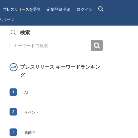
プレスリリースを受信
企業登録申請
ログイン
スポーツ
検索
検索
プレスリリース キーワードランキン
グ
1
AI
2
イベント
3
新商品