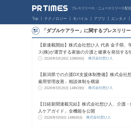
プレスリリース・ニュースリリース配信サー
Top
テクノロジー
モバイル
アプリ
エンタメ
「ダブルケアラー」に関するプレスリリー
【新連載開始】株式会社想ひ人 代表 金子萌
ス(株)が運営する家族の介護と健康を発信す
株式会社想ひ人
2026年5月28日 10時00分
【新潟県での介護DX支援体制整備】株式会社
雇用管理改善」相談体制を構築
株式会社想ひ人
2026年5月26日 14時39分
【日経新聞連載完結】株式会社想ひ人、介護・
人ケアガイド」全機能を公開
株式会社想ひ人
2026年5月8日 14時00分