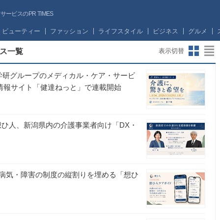
ビスのPR TIMES
ビューティー
ファッション
ライフスタイル
ビジネス
グルメ
ス一覧
表示切替
、学研グループのメディカル・ケア・サービ
る情報サイト「健達ねっと」で連載開始
想ひ人、新潟県内の介護事業者向け「DX・
病気・障害の制度の縦割りを埋める「想ひ