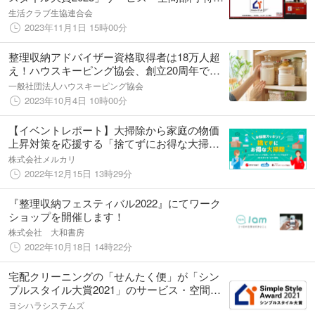
賞を受賞！
生活クラブ生協連合会
2023年11月1日 15時00分
整理収納アドバイザー資格取得者は18万人超
え！ハウスキーピング協会、創立20周年で新
たなステージへ
一般社団法人ハウスキーピング協会
2023年10月4日 10時00分
【イベントレポート】大掃除から家庭の物価
上昇対策を応援する「捨てずにお得な大掃
除」プロジェクトを始動！メルカリ、ウエル
株式会社メルカリ
シア薬局、ハウスキーピング協会の3者が連携
2022年12月15日 13時29分
『整理収納フェスティバル2022』にてワーク
ショップを開催します！
株式会社 大和書房
2022年10月18日 14時22分
宅配クリーニングの「せんたく便」が「シン
プルスタイル大賞2021」のサービス・空間部
門で特別賞を受賞
ヨシハラシステムズ