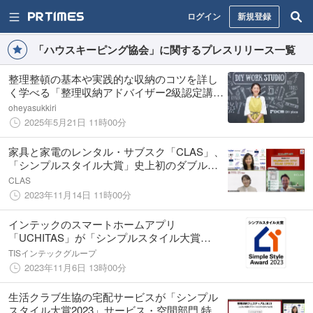
ログイン
新規登録
「ハウスキーピング協会」に関するプレスリリース一覧
整理整頓の基本や実践的な収納のコツを詳し
く学べる「整理収納アドバイザー2級認定講
座」を開催
oheyasukkiri
2025年5月21日 11時00分
家具と家電のレンタル・サブスク「CLAS」、
「シンプルスタイル大賞」史上初のダブル受
賞！！SDGs部門「金賞」、サービス・空間
CLAS
部門「銀賞」
2023年11月14日 11時00分
インテックのスマートホームアプリ
「UCHITAS」が「シンプルスタイル大賞
2023」の「特別賞」を受賞
TISインテックグループ
2023年11月6日 13時00分
生活クラブ生協の宅配サービスが「シンプル
スタイル大賞2023」サービス・空間部門 特別