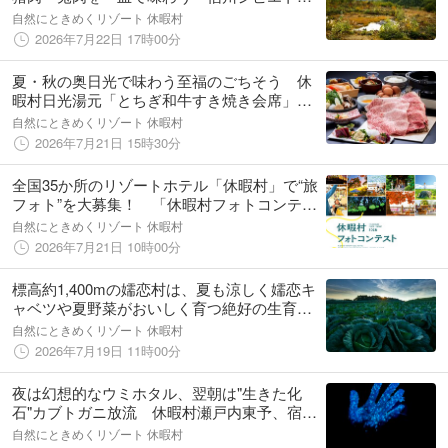
プルミート」 休暇村乗鞍高原で9月1日より
自然にときめくリゾート 休暇村
販売開始
2026年7月22日 17時00分
夏・秋の奥日光で味わう至福のごちそう 休
暇村日光湯元「とちぎ和牛すき焼き会席」を7
月25日より期間限定で提供 ～栃木が誇るブ
自然にときめくリゾート 休暇村
ランド和牛をサーロインとロース合計200gで
2026年7月21日 15時30分
贅沢にご堪能ください～
全国35か所のリゾートホテル「休暇村」で“旅
フォト”を大募集！ 「休暇村フォトコンテス
ト2026」を7月17日より開催 ～入賞者に
自然にときめくリゾート 休暇村
は、休暇村宿泊券や近江牛など豪華賞品を贈
2026年7月21日 10時00分
呈！～
標高約1,400mの嬬恋村は、夏も涼しく嬬恋キ
ャベツや夏野菜がおいしく育つ絶好の生育環
境休暇村嬬恋鹿沢、ホテルエントランスに地
自然にときめくリゾート 休暇村
元野菜の直売所「白樺マルシェ」８月１日よ
2026年7月19日 11時00分
りオープン
夜は幻想的なウミホタル、翌朝は"生きた化
石"カブトガニ放流 休暇村瀬戸内東予、宿泊
者限定「ウミホタル発光観察会」を7月18日よ
自然にときめくリゾート 休暇村