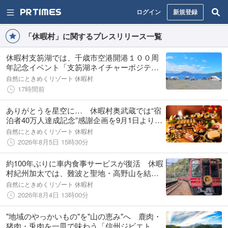
ログイン
新規登録
「休暇村」に関するプレスリリース一覧
休暇村支笏湖では、千歳市空港開港１００周
年記念イベント「支笏湖ネイチャーポジティ
ブアクション＠モラップキャンプ場」を８月
自然にときめくリゾート 休暇村
１９日に開催
17時間前
ありがとうを星空に… 休暇村奥武蔵では“宿
泊者40万人達成記念”感謝企画を9月1日より実
施 ～星の命名権が当たる抽選や新キャラグ
自然にときめくリゾート 休暇村
ッズプレゼント、特別宿泊プランが登場～
2026年8月5日 15時30分
約100年ぶりに車内食事サービスが復活 休暇
村紀州加太では、難波と聖地・高野山を結ぶ
南海電鉄の新観光列車「GRAN天空」で行く2
自然にときめくリゾート 休暇村
泊3日のバスツアーを実施
2026年8月4日 13時00分
"地域のやっかいもの"を"山の恵み"へ 鹿肉・
猪肉・兎肉を一皿で味わう「信州ジビエトリ