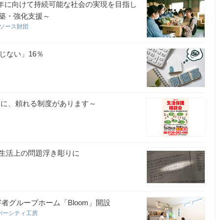
00 年に向けて持続可能な社会の実現を目指し
築・強化支援～
リソース財団
じない」16％
たに、頼れる制度があります～
生活上の問題浮き彫りに
者グループホーム「Bloom」開設
バーシティ工房