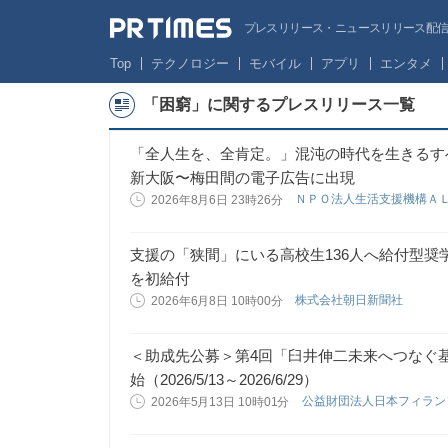
プレスリリース・ニュースリリース配信サー
Top
テクノロジー
モバイル
アプリ
エンタメ
「困窮」に関するプレスリリース一覧
「全人生を、全肯定。」混沌の時代を生きるす
新大阪〜梅田間の電子広告に出現
ＮＰＯ法人生活支援機構Ａ
2026年8月6日 23時26分
支援の「狭間」にいる高校生136人へ給付型奨
を初給付
株式会社朝日新聞社
2026年6月8日 10時00分
＜助成先公募＞第4回「臼井伸二未来へつなぐ
始（2026/5/13～2026/6/29）
公益財団法人日本フィラ
2026年5月13日 10時01分