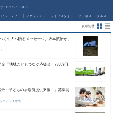
ビスのPR TIMES
ビューティー
ファッション
ライフスタイル
ビジネス
グルメ
表示切替
べての人へ贈るメッセージ。坂本慎治が、
ＬＬ
学金「地域こどもつなぐ応援金」738万円
基金～子どもの居場所提供支援～」募集開
ンソロピック財団