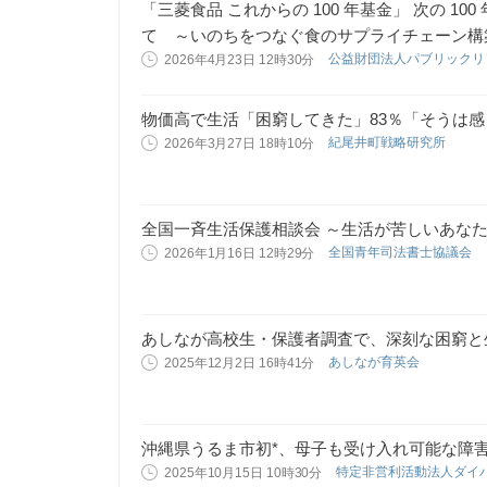
「三菱食品 これからの 100 年基金」 次の 1
て ～いのちをつなぐ食のサプライチェーン構
公益財団法人パブリック
2026年4月23日 12時30分
物価高で生活「困窮してきた」83％「そうは感
紀尾井町戦略研究所
2026年3月27日 18時10分
全国一斉生活保護相談会 ～生活が苦しいあな
全国青年司法書士協議会
2026年1月16日 12時29分
あしなが高校生・保護者調査で、深刻な困窮と
あしなが育英会
2025年12月2日 16時41分
沖縄県うるま市初*、母子も受け入れ可能な障害
特定非営利活動法人ダイ
2025年10月15日 10時30分