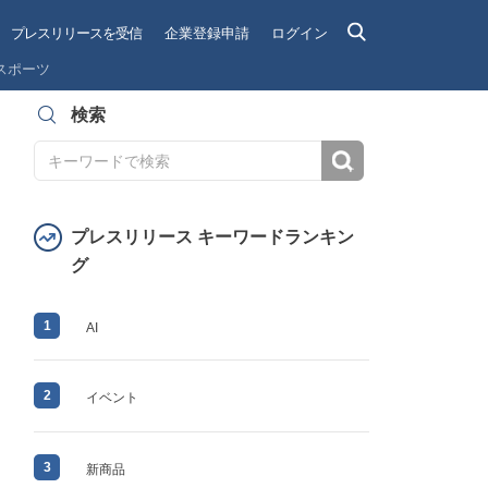
プレスリリースを受信
企業登録申請
ログイン
スポーツ
検索
検索
プレスリリース キーワードランキン
グ
1
AI
2
イベント
3
新商品