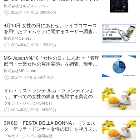
ス「KYOJO CUP」に2名の若手女性ドライバ
株式会社セルブスジャパン
ーと共に参戦し、活躍を支援。
2025年4月10日 09時00分
4月10日 女性の日にあわせ、ライブコマース
を用いたフェムケアに関するユーザー調査を
実施
株式会社Cellest
2024年4月10日 11時10分
MS-Japanが4/10「女性の日」にあわせ『管理
部門・士業女性の雇用実態』を調査。現年収
平均は441万円で年代と比例して上昇傾向
株式会社MS-Japan
2024年4月9日 09時10分
イル・リストランテ ルカ・ファンティンよ
り、すべての女性の輝きを祝福する黄金の
「ミモザケーキ」が今年も登場!
ブルガリ・ジャパン合同会社
2024年2月29日 10時39分
3月8日「FESTA DELLA DONNA」（フェス
タ・デッラ・ドンナ＝女性の日）を祝うスペ
シャルミモザケーキが今年も登場! 3月1日よ
ブルガリ・ジャパン合同会社