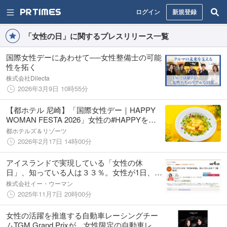
ログイン
新規登録
「女性の日」に関するプレスリリース一覧
国際女性デーにあわせて──女性整備士の可能
性を拓く
株式会社Dilecta
2026年3月9日 10時55分
【都ホテル 尼崎】「国際女性デー｜HAPPY
WOMAN FESTA 2026」女性の#HAPPYを応
援 ハッピーイエローを取り入れたメニュー
都ホテルズ＆リゾーツ
や宿泊プランを販売
2026年2月17日 14時00分
アイスランドで実現している「女性の休
日」、知っている人は３３％。女性が1日、仕
事も家事も休むとどうなる？ 元NHK解説委員
株式会社イー・ウーマン
の山本恵子氏（ジェンダー・男女共同参画担
2025年11月7日 20時00分
当）と議論白熱！
女性の活躍を推進する自動車レーシングチー
ムTGM Grand Prixが、女性限定の自動車レー