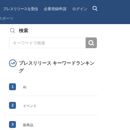
プレスリリースを受信
企業登録申請
ログイン
スポーツ
検索
検索
プレスリリース キーワードランキン
グ
1
AI
2
イベント
3
新商品