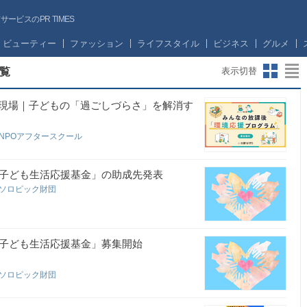
ビスのPR TIMES
ビューティー
ファッション
ライフスタイル
ビジネス
グルメ
覧
表示切替
現場｜子どもの「過ごしづらさ」を解消す
NPOアフタースクール
 子ども生活応援基金」の助成先発表
ンソロピック財団
 子ども生活応援基金」募集開始
ンソロピック財団