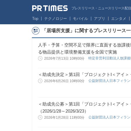
プレスリリース・ニュースリリース配信サー
Top
テクノロジー
モバイル
アプリ
エンタメ
「居場所支援」に関するプレスリリース一
人手・予算・空間不足で限界に直面する放課後
る物品提供と環境整備支援を全国で実施
特定非営利活動法人放課後
2026年7月13日 10時00分
＜助成先決定＞第1回「プロジェクトⅠ＜アイ＞
公益財団法人日本フィラ
2026年6月26日 10時00分
＜助成先公募＞第1回「プロジェクトI＜アイ＞
（2026/1/28～2026/3/23）
公益財団法人日本フィラ
2026年1月28日 11時00分