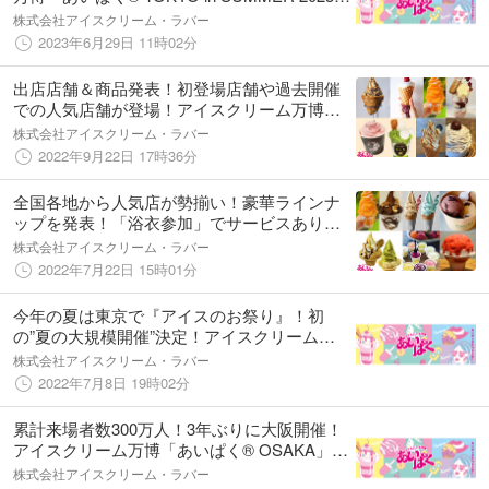
今年も開催決定！
株式会社アイスクリーム・ラバー
2023年6月29日 11時02分
出店店舗＆商品発表！初登場店舗や過去開催
での人気店舗が登場！アイスクリーム万博
「あいぱく® KOBE in 大丸神戸店」開催！
株式会社アイスクリーム・ラバー
2022年9月22日 17時36分
全国各地から人気店が勢揃い！豪華ラインナ
ップを発表！「浴衣参加」でサービスあり♪
アイス祭りを満喫しよう。
株式会社アイスクリーム・ラバー
2022年7月22日 15時01分
今年の夏は東京で『アイスのお祭り』！初
の”夏の大規模開催”決定！アイスクリーム万
博「あいぱく® TOKYO in SUMMER 2022」開
株式会社アイスクリーム・ラバー
催！
2022年7月8日 19時02分
累計来場者数300万人！3年ぶりに大阪開催！
アイスクリーム万博「あいぱく® OSAKA」in
あべのハルカス近鉄本店 開催決定！
株式会社アイスクリーム・ラバー