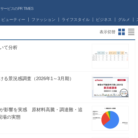
ビスのPR TIMES
ビューティー
ファッション
ライフスタイル
ビジネス
グルメ
表示切替
いて分析
る景況感調査（2026年1～3月期）
％が影響を実感 原材料高騰・調達難・追
現場の実態