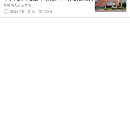
～6月1日(月)にWEB学科見学会を実施
学校法人青葉学園
2020年5月21日 13時00分