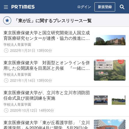
ログイン
新規登録
「東が丘」に関するプレスリリース一覧
東京医療保健大学と国立研究開発法人国立成
育医療研究センターが連携・協力の推進に関
する協定書を締結 2022年1月31日(月)
学校法人青葉学園
2022年1月31日 13時00分
東京医療保健大学 対面型とオンラインを併
用した公開講座を目黒区と共催 『一緒に考
えませんか？少子高齢化・人口減少社会への
学校法人青葉学園
備えは、「じぶんごと」』
2021年1月14日 13時00分
東京医療保健大学が、立川市と立川市消防団
任命式及び規律訓練を実施
学校法人青葉学園
2020年10月12日 14時00分
東京医療保健大学「東が丘看護学部」「立川
看護学部」を2020年4月に開学 5月29日(金)