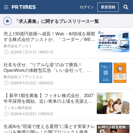
ログイン
新規登録
「求人募集」に関するプレスリリース一覧
売上130億円規模へ成長！Web・AI領域を展開
する株式会社アシストが、「コーダー／WEB
制作」の中途採用を開始
株式会社アシスト
2026年7月31日 18時51分
社名を伏せ、“リアルな姿”のみで勝負！
OpenWorkの体験型広告「いい会社って、な
んだろう。」（阪急大阪梅田駅）に参画しま
株式会社エフアンドエム
す
2026年5月20日 16時00分
【 新卒1期生募集 】フィオレ株式会社、2027
年卒採用を開始。近い将来の上場を見据えた
組織強化へ
フィオレ株式会社
2026年4月22日 10時00分
生成AIを“現場で使える運用”に落とす実装ナレ
ッジを無償公開へ｜公開プロジェクト推進に