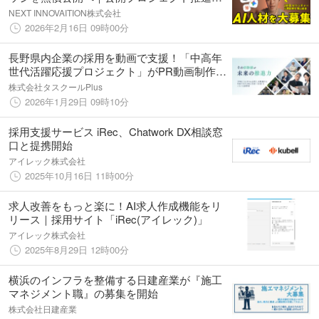
伴い「YouTube動画編集者」「AI駆動開発エ
NEXT INNOVAITION株式会社
ンジニア」「AI/DXコンサルタント」の募集を
2026年2月16日 09時00分
開始
長野県内企業の採用を動画で支援！「中高年
世代活躍応援プロジェクト」がPR動画制作に
参加する企業を公募
株式会社タスクールPlus
2026年1月29日 09時10分
採用支援サービス iRec、Chatwork DX相談窓
口と提携開始
アイレック株式会社
2025年10月16日 11時00分
求人改善をもっと楽に！AI求人作成機能をリ
リース｜採用サイト「iRec(アイレック)」
アイレック株式会社
2025年8月29日 12時00分
横浜のインフラを整備する日建産業が『施工
マネジメント職』の募集を開始
株式会社日建産業