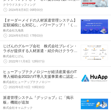
利用者数が2万人を突破！
クラウドスタッフィング
2024年8月8日 09時00分
【オーダーメイドの人材派遣管理システム】
定額減税にも対応し、パワーアップ！「くじ
らSMS for 派遣」の機能紹介動画も公開しま
株式会社九地良
した！
2024年6月6日 17時03分
じげんのグループ会社 株式会社ブレイン・
ラボが提供する人材派遣・紹介向けクラウド
型業務システム「マッチングッド派遣」が、
株式会社じげん
派遣スタッフのマイページ機能を追加
2022年11月8日 12時07分
ヒューアップテクノロジーが経済産業省のIT
導入補助金2022のIT導入支援事業者に認定！
～人材ビジネス向けのDXを実現するソリュー
株式会社ヒューアップテクノロジー
ションサービスを人材派遣事業者向けに提供
2022年6月10日 10時30分
～
派遣管理システム『グッジョブ』に「掲示
板」機能が追加
株式会社キャムテック