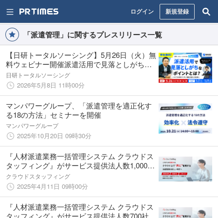
ログイン
新規登録
「派遣管理」に関するプレスリリース一覧
【日研トータルソーシング】5月26日（火）無
料ウェビナー開催派遣活用で見落としがちな
ポイントとは？
日研トータルソーシング
2026年5月8日 11時00分
マンパワーグループ、「派遣管理を適正化す
る18の方法」セミナーを開催
マンパワーグループ
2025年10月20日 09時30分
『人材派遣業務一括管理システム クラウドス
タッフィング』がサービス提供法人数1,000
社、利用者数3万人を突破！
クラウドスタッフィング
2025年4月11日 09時00分
『人材派遣業務一括管理システム クラウドス
タッフィング』がサービス提供法人数700社、